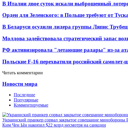
В Италии двое суток искали выброшенный лоте
Орден для Зеленского: в Польше требуют от Туск
В Беларуси осудили лидера группы Ляпис Трубе
Молдова задействовала стратегический запас вод
РФ активизировала "летающие радары" из-за а
Польские F-16 перехватили российский самолет-
Читать комментарии
Новости мира
Последние
Популярные
Комментируемые
Украинский пранкер сорвал закрытое совещание минобороны
Ким Чен Ын накопил $22 млрд несмотря на санкции