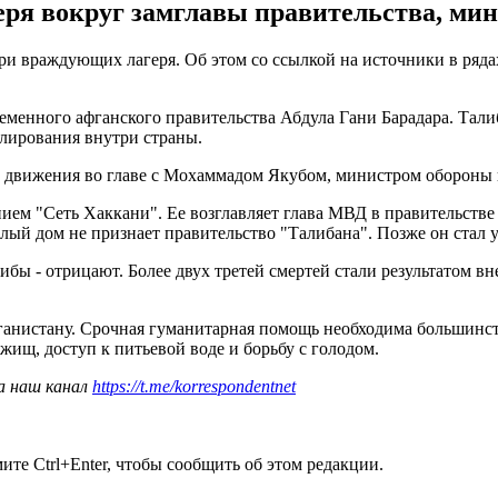
геря вокруг замглавы правительства, ми
ри враждующих лагеря. Об этом со ссылкой на источники в ряд
ременного афганского правительства Абдула Гани Барадара. Тал
лирования внутри страны.
 движения во главе с Мохаммадом Якубом, министром обороны в
ием "Сеть Хаккани". Ее возглавляет глава МВД в правительств
лый дом не признает правительство "Талибана". Позже он стал 
либы - отрицают. Более двух третей смертей стали результатом 
анистану. Срочная гуманитарная помощь необходима большинств
жищ, доступ к питьевой воде и борьбу с голодом.
а наш канал
https://t.me/korrespondentnet
те Ctrl+Enter, чтобы сообщить об этом редакции.