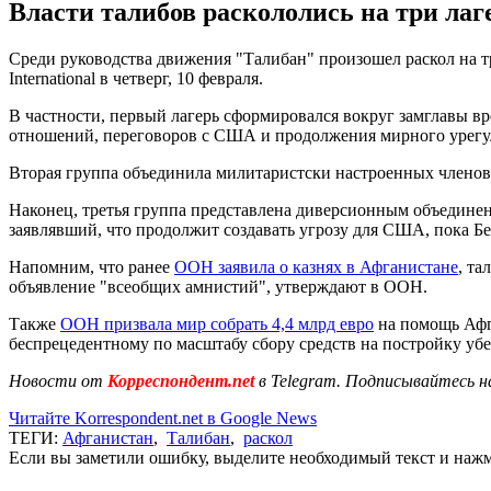
Власти талибов раскололись на три ла
Среди руководства движения "Талибан" произошел раскол на т
International в четверг, 10 февраля.
В частности, первый лагерь сформировался вокруг замглавы в
отношений, переговоров с США и продолжения мирного урегу
Вторая группа объединила милитаристски настроенных членов
Наконец, третья группа представлена диверсионным объединен
заявлявший, что продолжит создавать угрозу для США, пока Бе
Напомним, что ранее
ООН заявила о казнях в Афганистане
, та
объявление "всеобщих амнистий", утверждают в ООН.
Также
ООН призвала мир собрать 4,4 млрд евро
на помощь Афг
беспрецедентному по масштабу сбору средств на постройку убе
Новости от
Корреспондент.net
в Telegram. Подписывайтесь н
Читайте Korrespondent.net в Google News
ТЕГИ:
Афганистан
,
Талибан
,
раскол
Если вы заметили ошибку, выделите необходимый текст и нажми