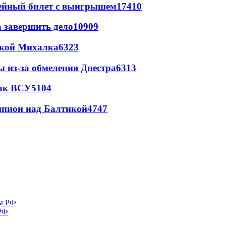
рейный билет с выигрышем
17410
а завершить дело
10909
цкой Михалка
6323
ы из-за обмеления Днестра
6313
так ВСУ
5104
шпион над Балтикой
4747
 РФ