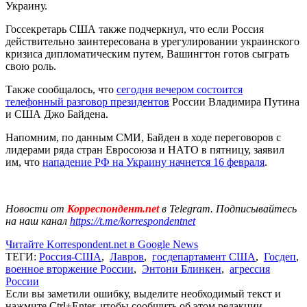
Украину.
Госсекретарь США также подчеркнул, что если Россия
действительно заинтересована в урегулировании украинского
кризиса дипломатическим путем, Вашингтон готов сыграть
свою роль.
Также сообщалось, что
сегодня вечером состоится
телефонный разговор президентов
России Владимира Путина
и США Джо Байдена.
Напомним, по данным СМИ, Байден в ходе переговоров с
лидерами ряда стран Евросоюза и НАТО в пятницу, заявил
им, что
нападение РФ на Украину начнется 16 февраля
.
Новости от
Корреспондент.net
в Telegram. Подписывайтесь
на наш канал
https://t.me/korrespondentnet
Читайте Korrespondent.net в Google News
ТЕГИ:
Россия-США
,
Лавров
,
госдепартамент США
,
Госдеп
,
военное вторжение России
,
Энтони Блинкен
,
агрессия
России
Если вы заметили ошибку, выделите необходимый текст и
нажмите Ctrl+Enter, чтобы сообщить об этом редакции.