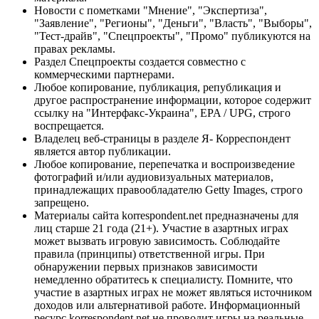
Новости с пометками "Мнение", "Экспертиза",
"Заявление", "Регионы", "Деньги", "Власть", "Выборы",
"Тест-драйв", "Спецпроекты", "Промо" публикуются на
правах рекламы.
Раздел Спецпроекты создается совместно с
коммерческими партнерами.
Любое копирование, публикация, републикация и
другое распространение информации, которое содержит
ссылку на "Интерфакс-Украина", EPA / UPG, строго
воспрещается.
Владелец веб-страницы в разделе Я- Корреспондент
является автор публикации.
Любое копирование, перепечатка и воспроизведение
фотографий и/или аудиовизуальных материалов,
принадлежащих правообладателю Getty Images, строго
запрещено.
Материалы сайта korrespondent.net предназначены для
лиц старше 21 года (21+). Участие в азартных играх
может вызвать игровую зависимость. Соблюдайте
правила (принципы) ответственной игры. При
обнаружении первых признаков зависимости
немедленно обратитесь к специалисту. Помните, что
участие в азартных играх не может являться источником
доходов или альтернативой работе. Информационный
ресурс korrespondent.net не проводит игры на реальные