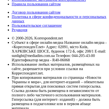
Правила пользования сайтом
Договор пользования сайтом
Политика в сфере конфиденциальности и персональных
данных
Пользовательское соглашение
Редакция
© 2000-2026, Korrespondent.net
Субъект в сфере онлайн-медиа Название онлайн-медиа -
«КореспонденТ.net» Адрес: 02091, місто Київ,
ХАРКІВСЬКЕ ШОСЕ, будинок 172-Б, офіс 208/1 E-mail:
sunlight@mediadim.com.ua
Телефон: 044-205-43-00
Идентификатор медиа - R40-06068
Использование любых материалов, размещённых на
сайте, разрешается при условии ссылки на
Корреспондент.net.
При копировании материалов со страницы «Новости
Украины и мира», для интернет-изданий – обязательна
прямая открытая для поисковых систем гиперссылка.
Ссылка должна быть размещена в независимости от
полного либо частичного использования материалов.
Гиперссылка (для интернет- изданий) – должна быть
размещена в подзаголовке или в первом абзаце
материала.