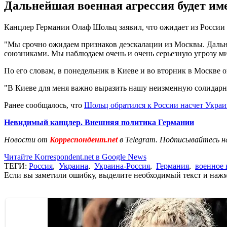
Дальнейшая военная агрессия будет им
Канцлер Германии Олаф Шольц заявил, что ожидает из России 
"Мы срочно ожидаем признаков деэскалации из Москвы. Дальне
союзниками. Мы наблюдаем очень и очень серьезную угрозу ми
По его словам, в понедельник в Киеве и во вторник в Москве 
"В Киеве для меня важно выразить нашу неизменную солидарн
Ранее сообщалось, что
Шольц обратился к России насчет Укра
Невидимый канцлер. Внешняя политика Германии
Новости от
Корреспондент.net
в Telegram. Подписывайтесь н
Читайте Korrespondent.net в Google News
ТЕГИ:
Россия
,
Украина
,
Украина-Россия
,
Германия
,
военное 
Если вы заметили ошибку, выделите необходимый текст и нажми