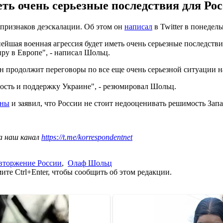
еть очень серьезные последствия для Ро
признаков деэскалации. Об этом он
написал
в Twitter в понедель
йшая военная агрессия будет иметь очень серьезные последствия
ру в Европе", - написал Шольц.
он продолжит переговоры по все еще очень серьезной ситуации н
ость и поддержку Украине", - резюмировал Шольц.
ины
и заявил, что России не стоит недооценивать решимость Запа
а наш канал
https://t.me/korrespondentnet
вторжение России
,
Олаф Шольц
те Ctrl+Enter, чтобы сообщить об этом редакции.