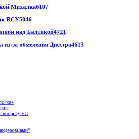
цкой Михалка
6107
так ВСУ
5046
шпион над Балтикой
4721
ы из-за обмеления Днестра
4613
скве
по вопросу ЕС
"бандеровцами"