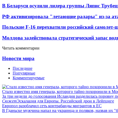
В Беларуси осудили лидера группы Ляпис Трубе
РФ активизировала "летающие радары" из-за а
Польские F-16 перехватили российский самолет-
Молдова задействовала стратегический запас вод
Читать комментарии
Новости мира
Последние
Популярные
Комментируемые
Стало известно имя генерала, которого тайно похоронили в Мо
За три недели до голосования Исландия разделилась поровну 
Сюжет
Эскалация для Европы. Российский дрон в Лейпциге
Европол разоблачил сеть контрабанды мигрантов в ЕС
В Гданьске мужчина напал на украинца и поляков, назвав их 