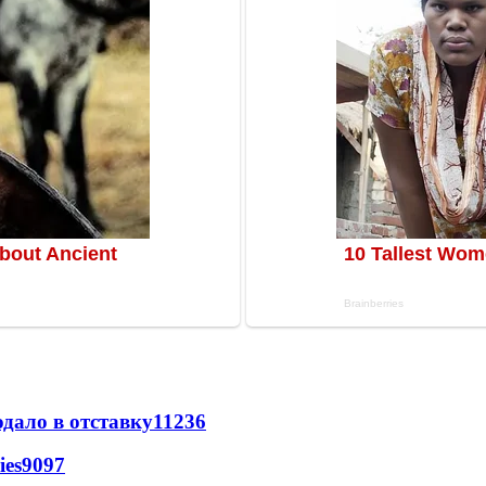
дало в отставку
11236
ies
9097