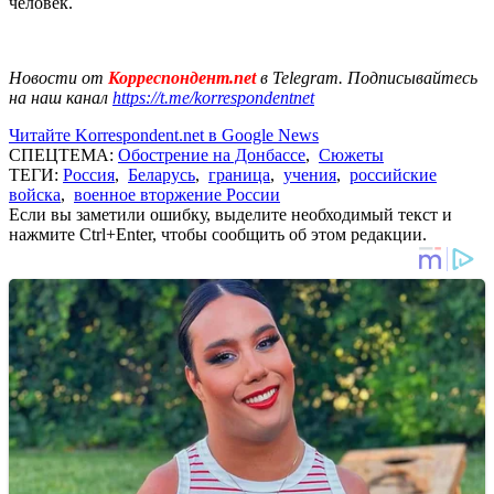
человек.
Новости от
Корреспондент.net
в Telegram. Подписывайтесь
на наш канал
https://t.me/korrespondentnet
Читайте Korrespondent.net в Google News
СПЕЦТЕМА:
Обострение на Донбассе
,
Сюжеты
ТЕГИ:
Россия
,
Беларусь
,
граница
,
учения
,
российские
войска
,
военное вторжение России
Если вы заметили ошибку, выделите необходимый текст и
нажмите Ctrl+Enter, чтобы сообщить об этом редакции.