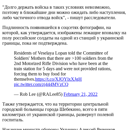
"Долго держать войска в таких условиях невозможно,
поэтому в ближайшие дни можно ожидать либо наступления,
либо частичного отвода войск", - пишут расследователи.
Подлинность появившейся в соцсетях фотографии, на
которой, как утверждается, изображены лежащие вповалку на
полу российские солдаты на одной из станций у украинской
границы, пока не подтверждена.
Residents of Veselaya Lopan told the Committee of
Soldiers' Mothers that there are >100 soldiers from the
2nd Motorized Rifle Division who have been at the
train station for 5 days and were not provided rations,
forcing them to buy food for
themselves.
https://t.co/XJOYlxXJgH
pic.twitter.com/zj444MVzCQ
— Rob Lee (@RALee85)
February 21, 2022
Также утверждается, что на территории центральной
городской больницы города Шебекино, всего в пяти
километрах от украинской границы, развернут полевой
госпиталь.
Накануне министр обороны Украины Алексей Резников