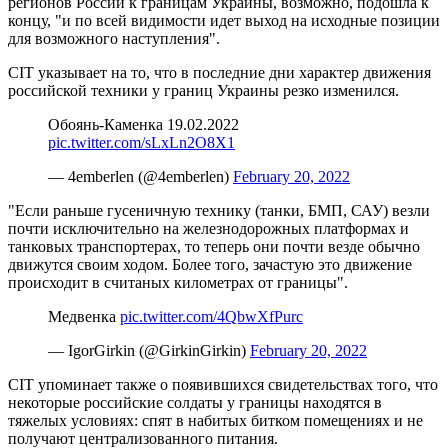
регионов России к границам Украины, возможно, подошла к
концу, "и по всей видимости идет выход на исходные позиции
для возможного наступления".
CIT указывает на то, что в последние дни характер движения
российской техники у границ Украины резко изменился.
Обоянь-Каменка 19.02.2022
pic.twitter.com/sLxLn2O8X1
— 4emberlen (@4emberlen)
February 20, 2022
"Если раньше гусеничную технику (танки, БМП, САУ) везли
почти исключительно на железнодорожных платформах и
танковых транспортерах, то теперь они почти везде обычно
движутся своим ходом. Более того, зачастую это движение
происходит в считаных километрах от границы".
Медвенка
pic.twitter.com/4QbwXfPurc
— IgorGirkin (@GirkinGirkin)
February 20, 2022
CIT упоминает также о появившихся свидетельствах того, что
некоторые российские солдаты у границы находятся в
тяжелых условиях: спят в набитых битком помещениях и не
получают централизованного питания.