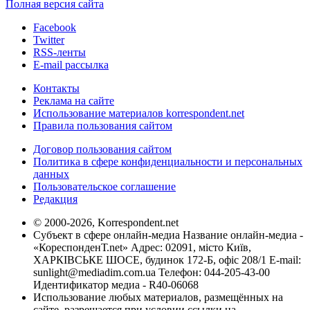
Полная версия сайта
Facebook
Twitter
RSS-ленты
E-mail рассылка
Контакты
Реклама на сайте
Использование материалов korrespondent.net
Правила пользования сайтом
Договор пользования сайтом
Политика в сфере конфиденциальности и персональных
данных
Пользовательское соглашение
Редакция
© 2000-2026, Korrespondent.net
Субъект в сфере онлайн-медиа Название онлайн-медиа -
«КореспонденТ.net» Адрес: 02091, місто Київ,
ХАРКІВСЬКЕ ШОСЕ, будинок 172-Б, офіс 208/1 E-mail:
sunlight@mediadim.com.ua
Телефон: 044-205-43-00
Идентификатор медиа - R40-06068
Использование любых материалов, размещённых на
сайте, разрешается при условии ссылки на