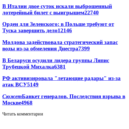
В Италии двое суток искали выброшенный
лотерейный билет с выигрышем
22740
Орден для Зеленского: в Польше требуют от
Туска завершить дело
12146
Молдова задействовала стратегический запас
воды из-за обмеления Днестра
7399
В Беларуси осудили лидера группы Ляпис
Трубецкой Михалка
6381
РФ активизировала "летающие радары" из-за
атак ВСУ
5149
Сюжет
Банкет генералов. Последствия взрыва в
Москве
4968
Читать комментарии