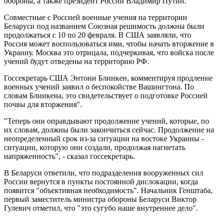
обороны, а также президент России Владимир Путин.
Совместные с Россией военные учения на территории
Беларуси под названием Союзная решимость должны были
продолжаться с 10 по 20 февраля. В США заявляли, что
Россия может воспользоваться ими, чтобы начать вторжение в
Украину. Москва это отрицала, подчеркивая, что войска после
учений будут отведены на территорию РФ.
Госсекретарь США Энтони Блинкен, комментируя продление
военных учений заявил о беспокойстве Вашингтона. По
словам Блинкена, это свидетельствует о подготовке Россией
почвы для вторжения".
"Теперь они оправдывают продолжение учений, которые, по
их словам, должны были закончиться сейчас. Продолжение на
неопределенный срок из-за ситуации на востоке Украины -
ситуации, которую они создали, продолжая нагнетать
напряженность", - сказал госсекретарь.
В Беларуси ответили, что подразделения вооруженных сил
России вернутся в пункты постоянной дислокации, когда
появится "объективная необходимость". Начальник Генштаба,
первый заместитель министра обороны Беларуси Виктор
Гулевич отметил, что "это сугубо наше внутреннее дело".