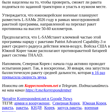
были нацелены на то, чтобы проверить, сможет ли ракета
подняться по заданной траектории и упасть в нужном месте.
Утверждается, что южнокорейские военные планируют
разместить L-SAMк 2026 году в рамках многоуровневой
ракетной программы, направленной на перехват ракет
противника на высоте 50-60 километров.
Предполагается, что L-SAMстанет ключевой частью этой
программы наряду с ракетами Patriot Advanced Capability-3 и
ракет среднего радиуса действия земля-воздух. Войска США в
Южной Корее также располагают противоракетной батареей
ракет системы THAAD.
Напомним, Северная Корея с начала года активно проводит
испытания ракет. Так, в воскресенье, 30 января, она запустила
баллистическую ракету средней дальности, которая
в 16 раз
превысила скорость звука
.
Новости от
Корреспондент.net
в Telegram. Подписывайтесь
на наш канал
https://t.me/korrespondentnet
Читайте Korrespondent.net в Google News
ТЕГИ:
армия и вооружение
,
Северная Корея
,
Южная Корея
,
ракета
,
ракеты
,
КНДР
,
Корея
,
запуск ракеты
,
военная