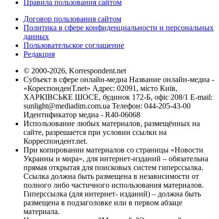
Правила пользования сайтом
Договор пользования сайтом
Политика в сфере конфиденциальности и персональных
данных
Пользовательское соглашение
Редакция
© 2000-2026, Korrespondent.net
Субъект в сфере онлайн-медиа Название онлайн-медиа -
«КореспонденТ.net» Адрес: 02091, місто Київ,
ХАРКІВСЬКЕ ШОСЕ, будинок 172-Б, офіс 208/1 E-mail:
sunlight@mediadim.com.ua
Телефон: 044-205-43-00
Идентификатор медиа - R40-06068
Использование любых материалов, размещённых на
сайте, разрешается при условии ссылки на
Корреспондент.net.
При копировании материалов со страницы «Новости
Украины и мира», для интернет-изданий – обязательна
прямая открытая для поисковых систем гиперссылка.
Ссылка должна быть размещена в независимости от
полного либо частичного использования материалов.
Гиперссылка (для интернет- изданий) – должна быть
размещена в подзаголовке или в первом абзаце
материала.