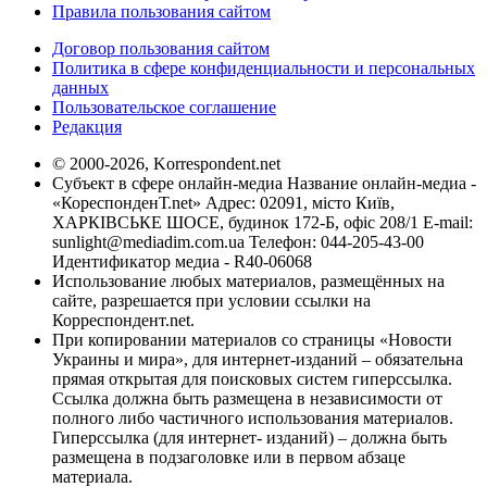
Правила пользования сайтом
Договор пользования сайтом
Политика в сфере конфиденциальности и персональных
данных
Пользовательское соглашение
Редакция
© 2000-2026, Korrespondent.net
Субъект в сфере онлайн-медиа Название онлайн-медиа -
«КореспонденТ.net» Адрес: 02091, місто Київ,
ХАРКІВСЬКЕ ШОСЕ, будинок 172-Б, офіс 208/1 E-mail:
sunlight@mediadim.com.ua
Телефон: 044-205-43-00
Идентификатор медиа - R40-06068
Использование любых материалов, размещённых на
сайте, разрешается при условии ссылки на
Корреспондент.net.
При копировании материалов со страницы «Новости
Украины и мира», для интернет-изданий – обязательна
прямая открытая для поисковых систем гиперссылка.
Ссылка должна быть размещена в независимости от
полного либо частичного использования материалов.
Гиперссылка (для интернет- изданий) – должна быть
размещена в подзаголовке или в первом абзаце
материала.