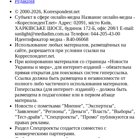
Редакция
© 2000-2026, Korrespondent.net
Субъект в сфере онлайн-медиа Название онлайн-медиа -
«КореспонденТ.net» Адрес: 02091, місто Київ,
ХАРКІВСЬКЕ ШОСЕ, будинок 172-Б, офіс 208/1 E-mail:
sunlight@mediadim.com.ua
Телефон: 044-205-43-00
Идентификатор медиа - R40-06068
Использование любых материалов, размещённых на
сайте, разрешается при условии ссылки на
Корреспондент.net.
При копировании материалов со страницы «Новости
Украины и мира», для интернет-изданий – обязательна
прямая открытая для поисковых систем гиперссылка.
Ссылка должна быть размещена в независимости от
полного либо частичного использования материалов.
Гиперссылка (для интернет- изданий) – должна быть
размещена в подзаголовке или в первом абзаце
материала.
Новости с пометками "Мнение", "Экспертиза",
"Заявление", "Регионы", "Деньги", "Власть", "Выборы",
"Тест-драйв", "Спецпроекты", "Промо" публикуются на
правах рекламы.
Раздел Спецпроекты создается совместно с
коммерческими партнерами.