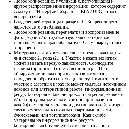
Любое копирование, публикация, републикация и
другое распространение информации, которое содержит
ссылку на "Интерфакс-Украина", EPA / UPG, строго
воспрещается.
Владелец веб-страницы в разделе Я- Корреспондент
является автор публикации.
Любое копирование, перепечатка и воспроизведение
фотографий и/или аудиовизуальных материалов,
принадлежащих правообладателю Getty Images, строго
запрещено.
Материалы сайта korrespondent.net предназначены для
лиц старше 21 года (21+). Участие в азартных играх
может вызвать игровую зависимость. Соблюдайте
правила (принципы) ответственной игры. При
обнаружении первых признаков зависимости
немедленно обратитесь к специалисту. Помните, что
участие в азартных играх не может являться источником
доходов или альтернативой работе. Информационный
ресурс korrespondent.net не проводит игры на реальные
и/или виртуальные деньги, сайт не принимает ни в
какой форме оплату ставок и других платежей, которые
связаны/могут быть связаны с азартными играми,
букмекерами или тотализаторами. Какие-либо
материалы на информационном ресурсе
korrespondent.net публикуются исключительно в