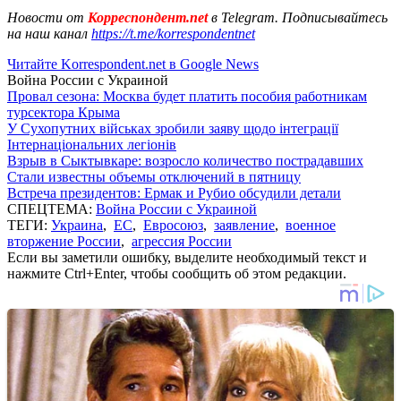
Новости от
Корреспондент.net
в Telegram. Подписывайтесь
на наш канал
https://t.me/korrespondentnet
Читайте Korrespondent.net в Google News
Война России с Украиной
Провал сезона: Москва будет платить пособия работникам
турсектора Крыма
У Сухопутних військах зробили заяву щодо інтеграції
Інтернаціональних легіонів
Взрыв в Сыктывкаре: возросло количество пострадавших
Стали известны объемы отключений в пятницу
Встреча президентов: Ермак и Рубио обсудили детали
СПЕЦТЕМА:
Война России с Украиной
ТЕГИ:
Украина
,
ЕС
,
Евросоюз
,
заявление
,
военное
вторжение России
,
агрессия России
Если вы заметили ошибку, выделите необходимый текст и
нажмите Ctrl+Enter, чтобы сообщить об этом редакции.