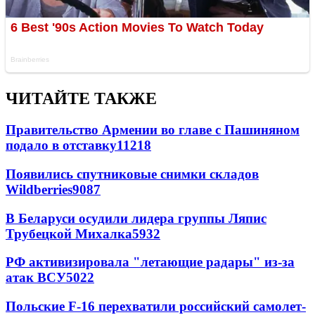
ЧИТАЙТЕ ТАКЖЕ
Правительство Армении во главе с Пашиняном
подало в отставку
11218
Появились спутниковые снимки складов
Wildberries
9087
В Беларуси осудили лидера группы Ляпис
Трубецкой Михалка
5932
РФ активизировала "летающие радары" из-за
атак ВСУ
5022
Польские F-16 перехватили российский самолет-