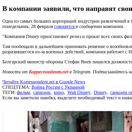
В компании заявили, что направят сво
Одна из самых больших корпораций индустрии развлечений в м
понедельник, 28 февраля
говорится
в сообщении компании.
"Компания Disney приостановит релиз и прокат всех своих фил
Там пообещали в дальнейшем принимать решение о возобновлени
разразившегося из-за военных действий, компания работает с
Болгарский министр обороны Стефан Янев лишился должности
Новости от
Корреспондент.net
в Telegram. Подписывайтесь н
Читайте Korrespondent.net в Google News
СПЕЦТЕМА:
Война России с Украиной
ТЕГИ:
фильм
,
санкции
,
кино
,
Walt Disney
,
Disney
,
санкции п
Если вы заметили ошибку, выделите необходимый текст и нажми