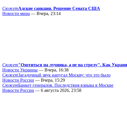
Сюжет
Адские санкции. Решение Сената США
Новости мира
— Вчера, 23:14
Сюжет
"Охотиться на лучника, а не на стрелу". Как Украи
Новости Украины
— Вчера, 16:38
Сюжет
Загадочный звук напугал Москву: что это было
Новости России
— Вчера, 15:29
Сюжет
Банкет генералов. Последствия взрыва в Москве
Новости России
— 6 августа 2026, 23:58