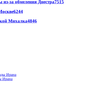
ы из-за обмеления Днестра
7515
Москве
6244
цкой Михалка
4846
ы Ирана