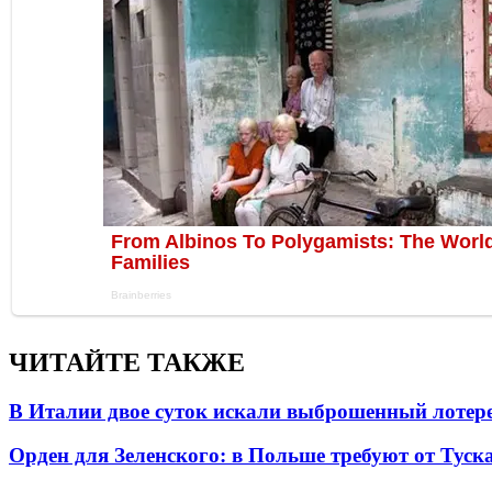
ЧИТАЙТЕ ТАКЖЕ
В Италии двое суток искали выброшенный лоте
Орден для Зеленского: в Польше требуют от Туск