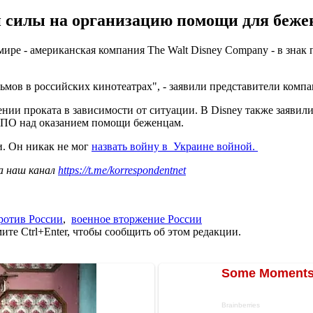
и силы на организацию помощи для беже
ире - американская компания The Walt Disney Company - в знак 
ьмов в российских кинотеатрах", - заявили представители комп
и проката в зависимости от ситуации. В Disney также заявили,
 НПО над оказанием помощи беженцам.
. Он никак не мог
назвать войну в Украине войной.
а наш канал
https://t.me/korrespondentnet
ротив России
,
военное вторжение России
те Ctrl+Enter, чтобы сообщить об этом редакции.