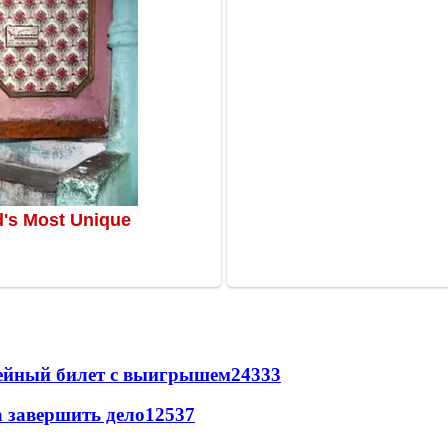
рейный билет с выигрышем
24333
а завершить дело
12537