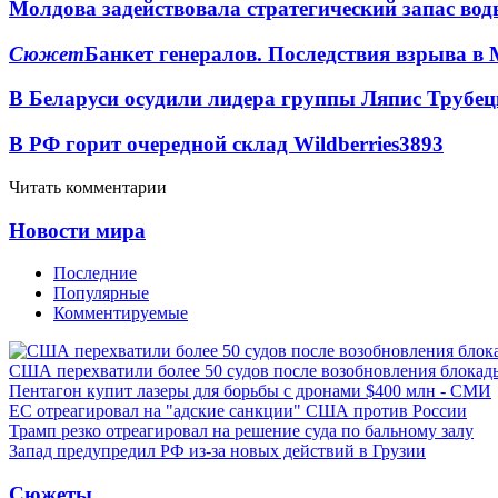
Молдова задействовала стратегический запас вод
Сюжет
Банкет генералов. Последствия взрыва в 
В Беларуси осудили лидера группы Ляпис Трубе
В РФ горит очередной склад Wildberries
3893
Читать комментарии
Новости мира
Последние
Популярные
Комментируемые
США перехватили более 50 судов после возобновления блокад
Пентагон купит лазеры для борьбы с дронами $400 млн - СМИ
ЕС отреагировал на "адские санкции" США против России
Трамп резко отреагировал на решение суда по бальному залу
Запад предупредил РФ из-за новых действий в Грузии
Сюжеты