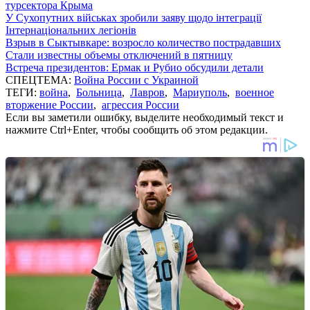
турсектора Крыма
У Сухопутних військах зробили заяву щодо інтеграції
Інтернаціональних легіонів
Взрыв в Сыктывкаре: возросло количество пострадавших
Стали известны объемы отключений в пятницу
Встреча президентов: Ермак и Рубио обсудили детали
СПЕЦТЕМА:
Война России с Украиной
ТЕГИ:
война
,
Больница
,
Лавров
,
Мариуполь
,
военное
вторжение России
,
агрессия России
Если вы заметили ошибку, выделите необходимый текст и
нажмите Ctrl+Enter, чтобы сообщить об этом редакции.