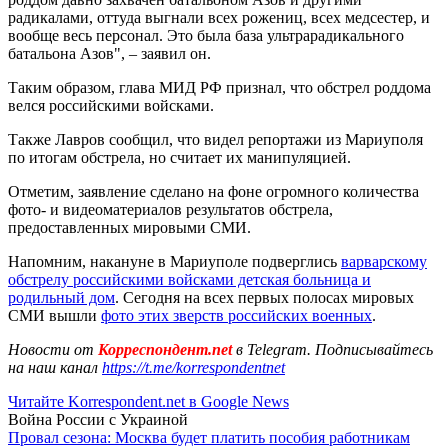
радикалами, оттуда выгнали всех рожениц, всех медсестер, и
вообще весь персонал. Это была база ультрарадикального
батальона Азов", – заявил он.
Таким образом, глава МИД РФ признал, что обстрел роддома
велся российскими войсками.
Также Лавров сообщил, что видел репортажи из Мариуполя
по итогам обстрела, но считает их манипуляцией.
Отметим, заявление сделано на фоне огромного количества
фото- и видеоматериалов результатов обстрела,
предоставленных мировыми СМИ.
Напомним, накануне в Мариуполе подверглись
варварскому
обстрелу российскими войсками детская больница и
родильный дом
. Сегодня на всех первых полосах мировых
СМИ вышли
фото этих зверств российских военных
.
Новости от
Корреспондент.net
в Telegram. Подписывайтесь
на наш канал
https://t.me/korrespondentnet
Читайте Korrespondent.net в Google News
Война России с Украиной
Провал сезона: Москва будет платить пособия работникам