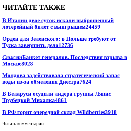
ЧИТАЙТЕ ТАКЖЕ
В Италии двое суток искали выброшенный
лотерейный билет с выигрышем
24459
Орден для Зеленского: в Польше требуют от
Туска завершить дело
12736
Сюжет
Банкет генералов. Последствия взрыва в
Москве
8028
Молдова задействовала стратегический запас
воды из-за обмеления Днестра
7624
В Беларуси осудили лидера группы Ляпис
Трубецкой Михалка
4861
В РФ горит очередной склад Wildberries
3918
Читать комментарии