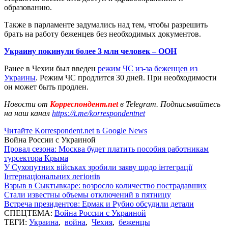
образованию.
Также в парламенте задумались над тем, чтобы разрешить
брать на работу беженцев без необходимых документов.
Украину покинули более 3 млн человек – ООН
Ранее в Чехии был введен
режим ЧС из-за беженцев из
Украины
. Режим ЧС продлится 30 дней. При необходимости
он может быть продлен.
Новости от
Корреспондент.net
в Telegram. Подписывайтесь
на наш канал
https://t.me/korrespondentnet
Читайте Korrespondent.net в Google News
Война России с Украиной
Провал сезона: Москва будет платить пособия работникам
турсектора Крыма
У Сухопутних військах зробили заяву щодо інтеграції
Інтернаціональних легіонів
Взрыв в Сыктывкаре: возросло количество пострадавших
Стали известны объемы отключений в пятницу
Встреча президентов: Ермак и Рубио обсудили детали
СПЕЦТЕМА:
Война России с Украиной
ТЕГИ:
Украина
,
война
,
Чехия
,
беженцы