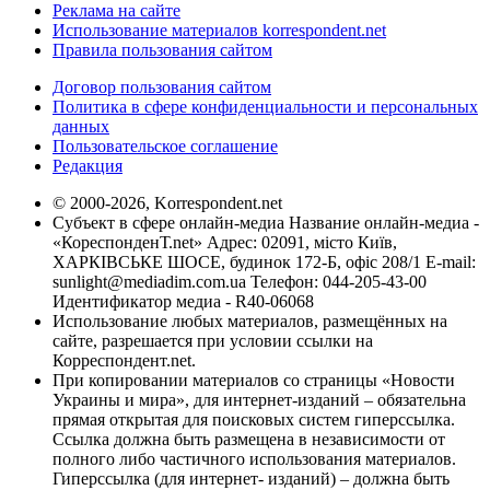
Реклама на сайте
Использование материалов korrespondent.net
Правила пользования сайтом
Договор пользования сайтом
Политика в сфере конфиденциальности и персональных
данных
Пользовательское соглашение
Редакция
© 2000-2026, Korrespondent.net
Субъект в сфере онлайн-медиа Название онлайн-медиа -
«КореспонденТ.net» Адрес: 02091, місто Київ,
ХАРКІВСЬКЕ ШОСЕ, будинок 172-Б, офіс 208/1 E-mail:
sunlight@mediadim.com.ua
Телефон: 044-205-43-00
Идентификатор медиа - R40-06068
Использование любых материалов, размещённых на
сайте, разрешается при условии ссылки на
Корреспондент.net.
При копировании материалов со страницы «Новости
Украины и мира», для интернет-изданий – обязательна
прямая открытая для поисковых систем гиперссылка.
Ссылка должна быть размещена в независимости от
полного либо частичного использования материалов.
Гиперссылка (для интернет- изданий) – должна быть