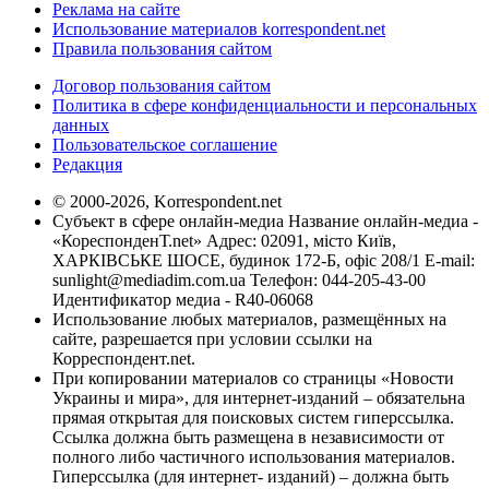
Реклама на сайте
Использование материалов korrespondent.net
Правила пользования сайтом
Договор пользования сайтом
Политика в сфере конфиденциальности и персональных
данных
Пользовательское соглашение
Редакция
© 2000-2026, Korrespondent.net
Субъект в сфере онлайн-медиа Название онлайн-медиа -
«КореспонденТ.net» Адрес: 02091, місто Київ,
ХАРКІВСЬКЕ ШОСЕ, будинок 172-Б, офіс 208/1 E-mail:
sunlight@mediadim.com.ua
Телефон: 044-205-43-00
Идентификатор медиа - R40-06068
Использование любых материалов, размещённых на
сайте, разрешается при условии ссылки на
Корреспондент.net.
При копировании материалов со страницы «Новости
Украины и мира», для интернет-изданий – обязательна
прямая открытая для поисковых систем гиперссылка.
Ссылка должна быть размещена в независимости от
полного либо частичного использования материалов.
Гиперссылка (для интернет- изданий) – должна быть