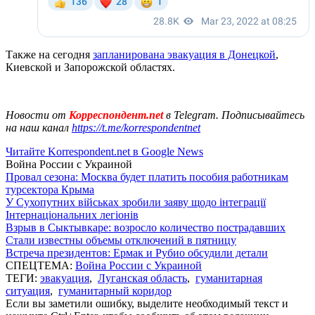
Также на сегодня
запланирована эвакуация в Донецкой
,
Киевской и Запорожской областях.
Новости от
Корреспондент.net
в Telegram. Подписывайтесь
на наш канал
https://t.me/korrespondentnet
Читайте Korrespondent.net в Google News
Война России с Украиной
Провал сезона: Москва будет платить пособия работникам
турсектора Крыма
У Сухопутних військах зробили заяву щодо інтеграції
Інтернаціональних легіонів
Взрыв в Сыктывкаре: возросло количество пострадавших
Стали известны объемы отключений в пятницу
Встреча президентов: Ермак и Рубио обсудили детали
СПЕЦТЕМА:
Война России с Украиной
ТЕГИ:
эвакуация
,
Луганская область
,
гуманитарная
ситуация
,
гуманитарный коридор
Если вы заметили ошибку, выделите необходимый текст и