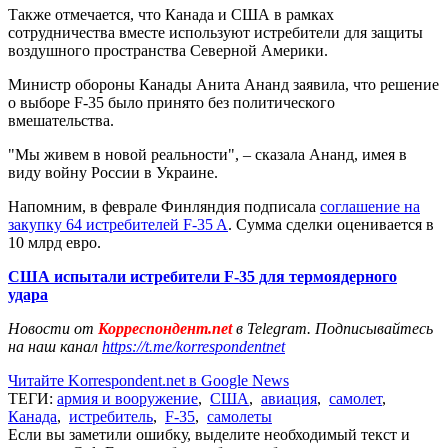
Также отмечается, что Канада и США в рамках
сотрудничества вместе используют истребители для защиты
воздушного пространства Северной Америки.
Министр обороны Канады Анита Ананд заявила, что решение
о выборе F-35 было принято без политического
вмешательства.
"Мы живем в новой реальности", – сказала Ананд, имея в
виду войну России в Украине.
Напомним, в феврале Финляндия подписала
соглашение на
закупку 64 истребителей F-35 A
. Сумма сделки оценивается в
10 млрд евро.
США испытали истребители F-35 для термоядерного
удара
Новости от
Корреспондент.net
в Telegram. Подписывайтесь
на наш канал
https://t.me/korrespondentnet
Читайте Korrespondent.net в Google News
ТЕГИ:
армия и вооружение
,
США
,
авиация
,
самолет
,
Канада
,
истребитель
,
F-35
,
самолеты
Если вы заметили ошибку, выделите необходимый текст и