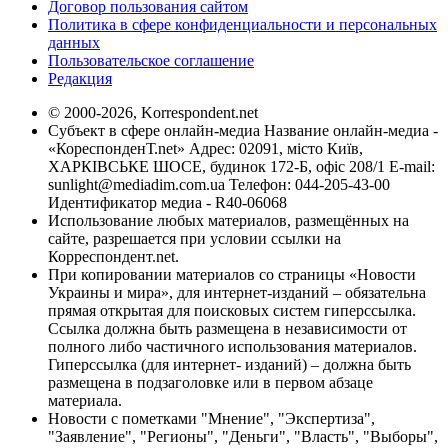
Договор пользования сайтом
Политика в сфере конфиденциальности и персональных
данных
Пользовательское соглашение
Редакция
© 2000-2026, Korrespondent.net
Субъект в сфере онлайн-медиа Название онлайн-медиа -
«КореспонденТ.net» Адрес: 02091, місто Київ,
ХАРКІВСЬКЕ ШОСЕ, будинок 172-Б, офіс 208/1 E-mail:
sunlight@mediadim.com.ua
Телефон: 044-205-43-00
Идентификатор медиа - R40-06068
Использование любых материалов, размещённых на
сайте, разрешается при условии ссылки на
Корреспондент.net.
При копировании материалов со страницы «Новости
Украины и мира», для интернет-изданий – обязательна
прямая открытая для поисковых систем гиперссылка.
Ссылка должна быть размещена в независимости от
полного либо частичного использования материалов.
Гиперссылка (для интернет- изданий) – должна быть
размещена в подзаголовке или в первом абзаце
материала.
Новости с пометками "Мнение", "Экспертиза",
"Заявление", "Регионы", "Деньги", "Власть", "Выборы",