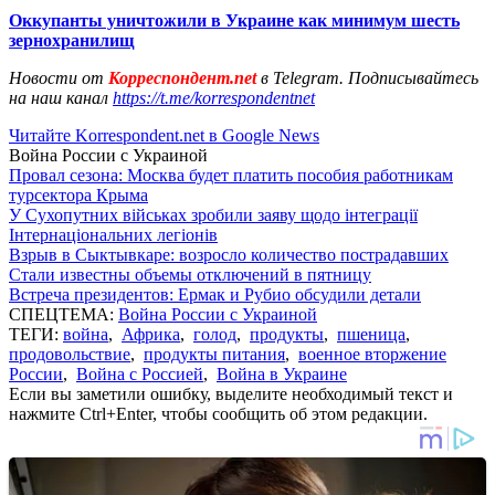
Оккупанты уничтожили в Украине как минимум шесть
зернохранилищ
Новости от
Корреспондент.net
в Telegram. Подписывайтесь
на наш канал
https://t.me/korrespondentnet
Читайте Korrespondent.net в Google News
Война России с Украиной
Провал сезона: Москва будет платить пособия работникам
турсектора Крыма
У Сухопутних військах зробили заяву щодо інтеграції
Інтернаціональних легіонів
Взрыв в Сыктывкаре: возросло количество пострадавших
Стали известны объемы отключений в пятницу
Встреча президентов: Ермак и Рубио обсудили детали
СПЕЦТЕМА:
Война России с Украиной
ТЕГИ:
война
,
Африка
,
голод
,
продукты
,
пшеница
,
продовольствие
,
продукты питания
,
военное вторжение
России
,
Война с Россией
,
Война в Украине
Если вы заметили ошибку, выделите необходимый текст и
нажмите Ctrl+Enter, чтобы сообщить об этом редакции.