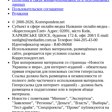
данных
Пользовательское соглашение
Редакция
© 2000-2026, Korrespondent.net
Субъект в сфере онлайн-медиа Название онлайн-медиа -
«КореспонденТ.net» Адрес: 02091, місто Київ,
ХАРКІВСЬКЕ ШОСЕ, будинок 172-Б, офіс 208/1 E-mail:
sunlight@mediadim.com.ua
Телефон: 044-205-43-00
Идентификатор медиа - R40-06068
Использование любых материалов, размещённых на
сайте, разрешается при условии ссылки на
Корреспондент.net.
При копировании материалов со страницы «Новости
Украины и мира», для интернет-изданий – обязательна
прямая открытая для поисковых систем гиперссылка.
Ссылка должна быть размещена в независимости от
полного либо частичного использования материалов.
Гиперссылка (для интернет- изданий) – должна быть
размещена в подзаголовке или в первом абзаце
материала.
Новости с пометками "Мнение", "Экспертиза",
"Заявление", "Регионы", "Деньги", "Власть", "Выборы",
"Тест-драйв", "Спецпроекты", "Промо" публикуются на
правах рекламы.