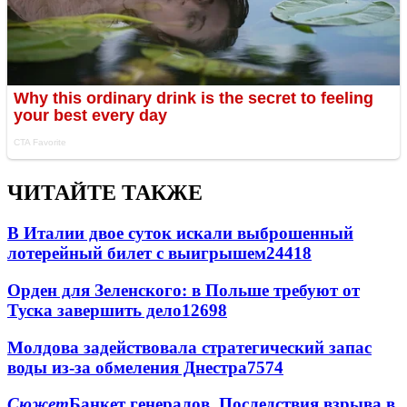
ЧИТАЙТЕ ТАКЖЕ
В Италии двое суток искали выброшенный
лотерейный билет с выигрышем
24418
Орден для Зеленского: в Польше требуют от
Туска завершить дело
12698
Молдова задействовала стратегический запас
воды из-за обмеления Днестра
7574
Сюжет
Банкет генералов. Последствия взрыва в