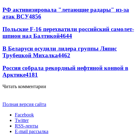
РФ активизировала "летающие радары" из-за
атак ВСУ
4856
Польские F-16 перехватили российский самолет-
шпион над Балтикой
4644
В Беларуси осудили лидера группы Ляпис
Трубецкой Михалка
4462
Россия собрала рекордный нефтяной конвой в
Арктике
4181
Читать комментарии
Полная версия сайта
Facebook
Twitter
RSS-ленты
E-mail рассылка