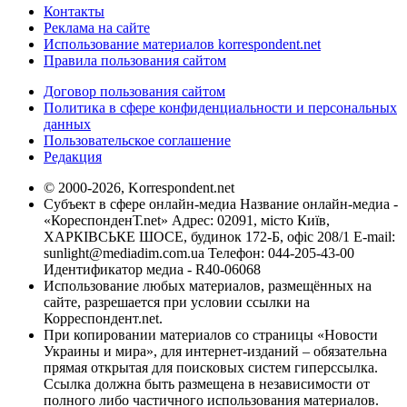
Контакты
Реклама на сайте
Использование материалов korrespondent.net
Правила пользования сайтом
Договор пользования сайтом
Политика в сфере конфиденциальности и персональных
данных
Пользовательское соглашение
Редакция
© 2000-2026, Korrespondent.net
Субъект в сфере онлайн-медиа Название онлайн-медиа -
«КореспонденТ.net» Адрес: 02091, місто Київ,
ХАРКІВСЬКЕ ШОСЕ, будинок 172-Б, офіс 208/1 E-mail:
sunlight@mediadim.com.ua
Телефон: 044-205-43-00
Идентификатор медиа - R40-06068
Использование любых материалов, размещённых на
сайте, разрешается при условии ссылки на
Корреспондент.net.
При копировании материалов со страницы «Новости
Украины и мира», для интернет-изданий – обязательна
прямая открытая для поисковых систем гиперссылка.
Ссылка должна быть размещена в независимости от
полного либо частичного использования материалов.