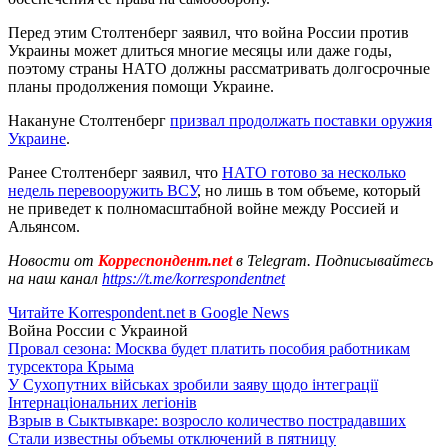
Перед этим Столтенберг заявил, что война России против
Украины может длиться многие месяцы или даже годы,
поэтому страны НАТО должны рассматривать долгосрочные
планы продолжения помощи Украине.
Накануне Столтенберг
призвал продолжать поставки оружия
Украине
.
Ранее Столтенберг заявил, что
НАТО готово за несколько
недель перевооружить ВСУ
, но лишь в том объеме, который
не приведет к полномасштабной войне между Россией и
Альянсом.
Новости от
Корреспондент.net
в Telegram. Подписывайтесь
на наш канал
https://t.me/korrespondentnet
Читайте Korrespondent.net в Google News
Война России с Украиной
Провал сезона: Москва будет платить пособия работникам
турсектора Крыма
У Сухопутних військах зробили заяву щодо інтеграції
Інтернаціональних легіонів
Взрыв в Сыктывкаре: возросло количество пострадавших
Стали известны объемы отключений в пятницу