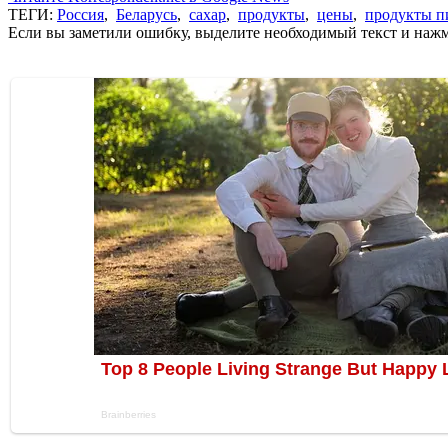
ТЕГИ:
Россия
,
Беларусь
,
сахар
,
продукты
,
цены
,
продукты п
Если вы заметили ошибку, выделите необходимый текст и нажми