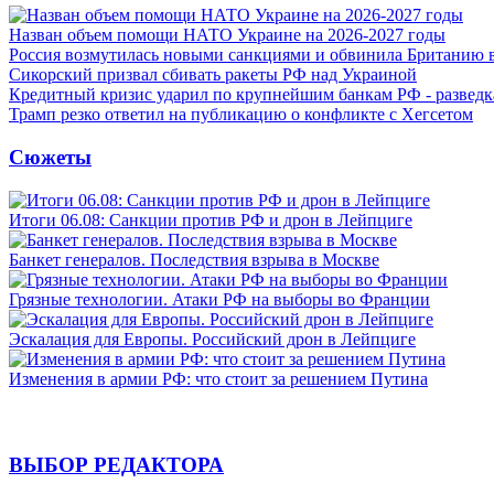
Назван объем помощи НАТО Украине на 2026-2027 годы
Россия возмутилась новыми санкциями и обвинила Британию 
Сикорский призвал сбивать ракеты РФ над Украиной
Кредитный кризис ударил по крупнейшим банкам РФ - разведк
Трамп резко ответил на публикацию о конфликте с Хегсетом
Сюжеты
Итоги 06.08: Санкции против РФ и дрон в Лейпциге
Банкет генералов. Последствия взрыва в Москве
Грязные технологии. Атаки РФ на выборы во Франции
Эскалация для Европы. Российский дрон в Лейпциге
Изменения в армии РФ: что стоит за решением Путина
ВЫБОР РЕДАКТОРА