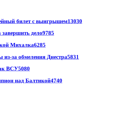
рейный билет с выигрышем
13030
а завершить дело
9785
цкой Михалка
6285
ы из-за обмеления Днестра
5831
так ВСУ
5080
шпион над Балтикой
4740