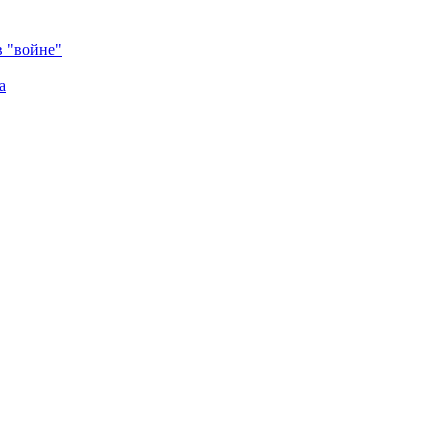
в "войне"
а