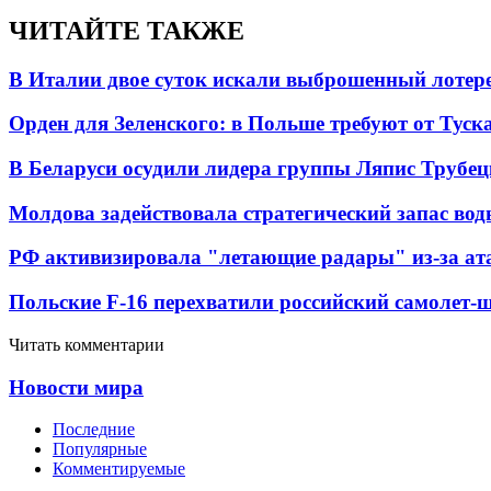
ЧИТАЙТЕ ТАКЖЕ
В Италии двое суток искали выброшенный лоте
Орден для Зеленского: в Польше требуют от Туск
В Беларуси осудили лидера группы Ляпис Трубе
Молдова задействовала стратегический запас вод
РФ активизировала "летающие радары" из-за а
Польские F-16 перехватили российский самолет-
Читать комментарии
Новости мира
Последние
Популярные
Комментируемые