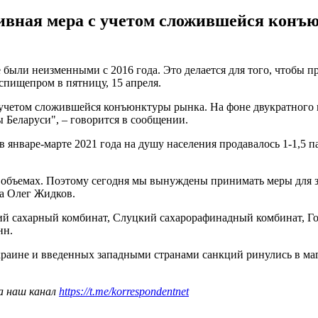
тивная мера с учетом сложившейся конъ
 были неизменными с 2016 года. Это делается для того, чтобы п
спищепром в пятницу, 15 апреля.
учетом сложившейся конъюнктуры рынка. На фоне двукратного 
 Беларуси", – говорится в сообщении.
 январе-марте 2021 года на душу населения продавалось 1-1,5 пач
их объемах. Поэтому сегодня мы вынуждены принимать меры для
на Олег Жидков.
кий сахарный комбинат, Слуцкий сахарорафинадный комбинат, Г
нн.
краине и введенных западными странами санкций ринулись в м
а наш канал
https://t.me/korrespondentnet