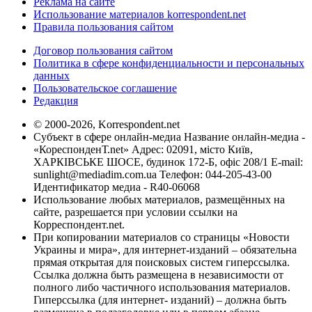
Реклама на сайте
Использование материалов korrespondent.net
Правила пользования сайтом
Договор пользования сайтом
Политика в сфере конфиденциальности и персональных
данных
Пользовательское соглашение
Редакция
© 2000-2026, Korrespondent.net
Субъект в сфере онлайн-медиа Название онлайн-медиа -
«КореспонденТ.net» Адрес: 02091, місто Київ,
ХАРКІВСЬКЕ ШОСЕ, будинок 172-Б, офіс 208/1 E-mail:
sunlight@mediadim.com.ua
Телефон: 044-205-43-00
Идентификатор медиа - R40-06068
Использование любых материалов, размещённых на
сайте, разрешается при условии ссылки на
Корреспондент.net.
При копировании материалов со страницы «Новости
Украины и мира», для интернет-изданий – обязательна
прямая открытая для поисковых систем гиперссылка.
Ссылка должна быть размещена в независимости от
полного либо частичного использования материалов.
Гиперссылка (для интернет- изданий) – должна быть