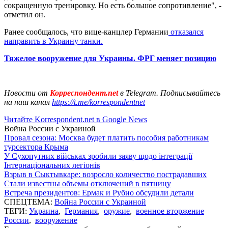
сокращенную тренировку. Но есть большое сопротивление", -
отметил он.
Ранее сообщалось, что вице-канцлер Германии
отказался
направить в Украину танки.
Тяжелое вооружение для Украины. ФРГ меняет позицию
Новости от
Корреспондент.net
в Telegram. Подписывайтесь
на наш канал
https://t.me/korrespondentnet
Читайте Korrespondent.net в Google News
Война России с Украиной
Провал сезона: Москва будет платить пособия работникам
турсектора Крыма
У Сухопутних військах зробили заяву щодо інтеграції
Інтернаціональних легіонів
Взрыв в Сыктывкаре: возросло количество пострадавших
Стали известны объемы отключений в пятницу
Встреча президентов: Ермак и Рубио обсудили детали
СПЕЦТЕМА:
Война России с Украиной
ТЕГИ:
Украина
,
Германия
,
оружие
,
военное вторжение
России
,
вооружение