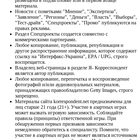
размещена в подзаголовке или в первом абзаце
материала.
Новости с пометками "Мнение", "Экспертиза",
"Заявление", "Регионы", "Деньги", "Власть", "Выборы",
"Тест-драйв", "Спецпроекты", "Промо" публикуются на
правах рекламы.
Раздел Спецпроекты создается совместно с
коммерческими партнерами.
Любое копирование, публикация, републикация и
другое распространение информации, которое содержит
ссылку на "Интерфакс-Украина", EPA / UPG, строго
воспрещается.
Владелец веб-страницы в разделе Я- Корреспондент
является автор публикации.
Любое копирование, перепечатка и воспроизведение
фотографий и/или аудиовизуальных материалов,
принадлежащих правообладателю Getty Images, строго
запрещено.
Материалы сайта korrespondent.net предназначены для
лиц старше 21 года (21+). Участие в азартных играх
может вызвать игровую зависимость. Соблюдайте
правила (принципы) ответственной игры. При
обнаружении первых признаков зависимости
немедленно обратитесь к специалисту. Помните, что
участие в азартных играх не может являться источником