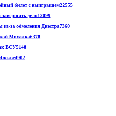
рейный билет с выигрышем
22555
а завершить дело
12099
ы из-за обмеления Днестра
7360
цкой Михалка
6378
так ВСУ
5148
Москве
4902