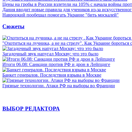
Цены на гробы в России взлетели на 105% с начала войны про
Дания вводит новые правила для учеников из-за искусственног
Навроцкий пообещал помогать Украине "бить москалей"
Сюжеты
"Охотиться на лучника, а не на стрелу". Как Украине бороться 
Загадочный звук напугал Москву: что это было
Итоги 06.08: Санкции против РФ и дрон в Лейпциге
Банкет генералов. Последствия взрыва в Москве
Грязные технологии. Атаки РФ на выборы во Франции
ВЫБОР РЕДАКТОРА