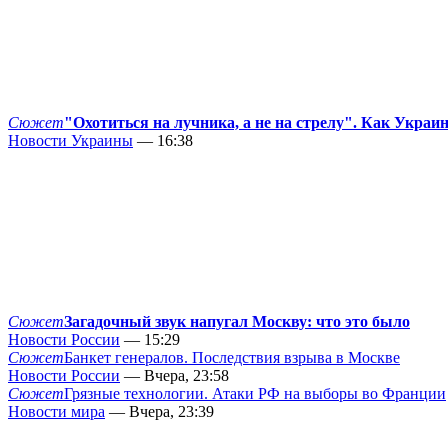
Сюжет
"Охотиться на лучника, а не на стрелу". Как Украи
Новости Украины
— 16:38
Сюжет
Загадочный звук напугал Москву: что это было
Новости России
— 15:29
Сюжет
Банкет генералов. Последствия взрыва в Москве
Новости России
— Вчера, 23:58
Сюжет
Грязные технологии. Атаки РФ на выборы во Франции
Новости мира
— Вчера, 23:39