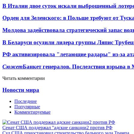
В Италии двое суток искали выброшенный лоте
Орден для Зеленского: в Польше требуют от Туск
Молдова задействовала стратегический запас вод
В Беларуси осудили лидера группы Ляпис Трубе
РФ активизировала "летающие радары" из-за а
Сюжет
Банкет генералов. Последствия взрыва в 
Читать комментарии
Новости мира
Последние
Популярные
Комментируемые
Сенат США поддержал "адские санкции2 против РФ
Суд США приостановил строительство бального зала Трампа