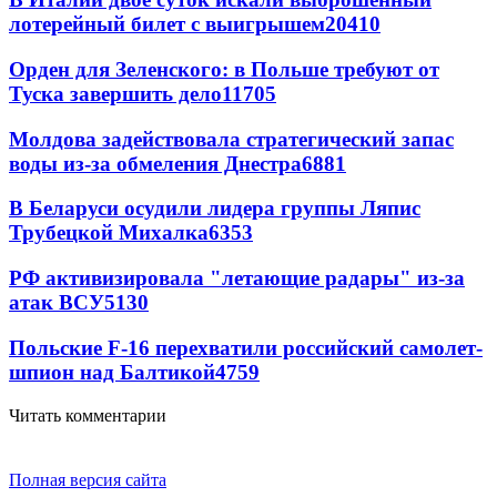
лотерейный билет с выигрышем
20410
Орден для Зеленского: в Польше требуют от
Туска завершить дело
11705
Молдова задействовала стратегический запас
воды из-за обмеления Днестра
6881
В Беларуси осудили лидера группы Ляпис
Трубецкой Михалка
6353
РФ активизировала "летающие радары" из-за
атак ВСУ
5130
Польские F-16 перехватили российский самолет-
шпион над Балтикой
4759
Читать комментарии
Полная версия сайта