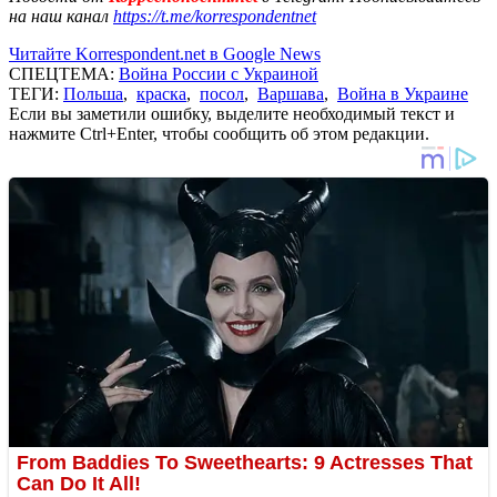
на наш канал
https://t.me/korrespondentnet
Читайте Korrespondent.net в Google News
СПЕЦТЕМА:
Война России с Украиной
ТЕГИ:
Польша
,
краска
,
посол
,
Варшава
,
Война в Украине
Если вы заметили ошибку, выделите необходимый текст и
нажмите Ctrl+Enter, чтобы сообщить об этом редакции.