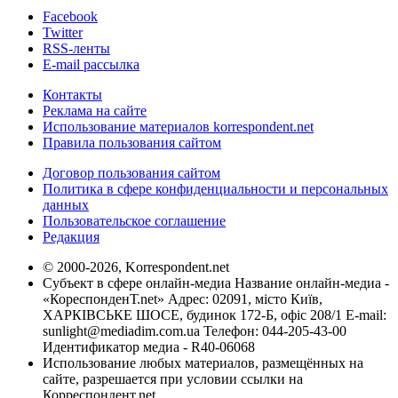
Facebook
Twitter
RSS-ленты
E-mail рассылка
Контакты
Реклама на сайте
Использование материалов korrespondent.net
Правила пользования сайтом
Договор пользования сайтом
Политика в сфере конфиденциальности и персональных
данных
Пользовательское соглашение
Редакция
© 2000-2026, Korrespondent.net
Субъект в сфере онлайн-медиа Название онлайн-медиа -
«КореспонденТ.net» Адрес: 02091, місто Київ,
ХАРКІВСЬКЕ ШОСЕ, будинок 172-Б, офіс 208/1 E-mail:
sunlight@mediadim.com.ua
Телефон: 044-205-43-00
Идентификатор медиа - R40-06068
Использование любых материалов, размещённых на
сайте, разрешается при условии ссылки на
Корреспондент.net.