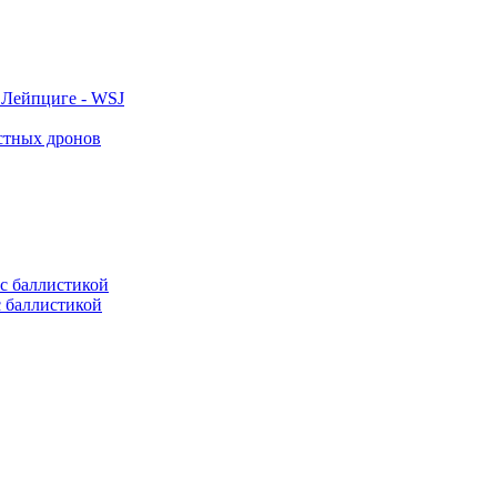
 Лейпциге - WSJ
естных дронов
с баллистикой