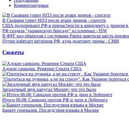
Популярные
Комментируемые
В Сызрани горит НПЗ после атаки дронов - соцсети
США подозревают РФ в причастности к инциденту с дроном в
РФ создала "украинскую бригаду" из пленных - ISW
В ФРГ над объектом с системами Patriot заметили шесть неизв
Путин избегает регионов РФ, куда долетают дроны - СМИ
Сюжеты
Адские санкции. Решение Сената США
"Охотиться на лучника, а не на стрелу". Как Украине бороться 
Загадочный звук напугал Москву: что это было
Итоги 06.08: Санкции против РФ и дрон в Лейпциге
Банкет генералов. Последствия взрыва в Москве