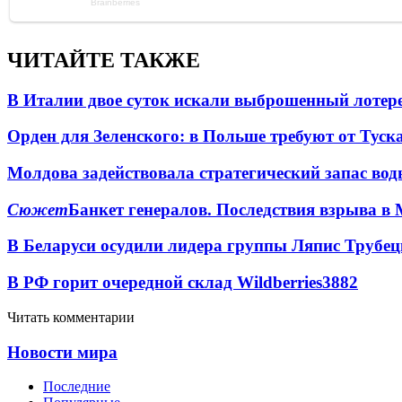
ЧИТАЙТЕ ТАКЖЕ
В Италии двое суток искали выброшенный лоте
Орден для Зеленского: в Польше требуют от Туск
Молдова задействовала стратегический запас вод
Сюжет
Банкет генералов. Последствия взрыва в 
В Беларуси осудили лидера группы Ляпис Трубе
В РФ горит очередной склад Wildberries
3882
Читать комментарии
Новости мира
Последние