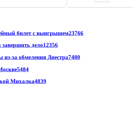
рейный билет с выигрышем
23766
а завершить дело
12356
ы из-за обмеления Днестра
7480
Москве
5484
цкой Михалка
4839