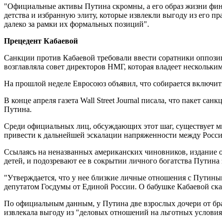
"Официальные активы Путина скромны, а его образ жизни финан
детства и избранную элиту, которые извлекли выгоду из его п
далеко за рамки их формальных позиций".
Прецедент Кабаевой
Санкции против Кабаевой требовали ввести соратники оппозици
возглавляла совет директоров НМГ, которая владеет нескольки
На прошлой неделе Евросоюз объявил, что собирается включить
В конце апреля газета Wall Street Journal писала, что пакет 
Путина.
Среди официальных лиц, обсуждающих этот шаг, существует м
привести к дальнейшей эскалации напряженности между Росс
Ссылаясь на неназванных американских чиновников, издание о
детей, и подозревают ее в сокрытии личного богатства Путина 
"Утверждается, что у нее близкие личные отношения с Путины
депутатом Госдумы от Единой России. О бабушке Кабаевой сказ
По официальным данным, у Путина две взрослых дочери от бра
извлекала выгоду из "деловых отношений на льготных условия