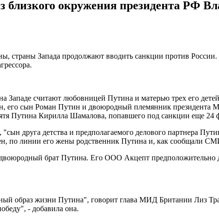
з близкого окружения президента РФ Вл
ны, страны Запада продолжают вводить санкции против России.
агрессора.
на Западе считают любовницей Путина и матерью трех его дете
н, его сын Роман Путин и двоюродный племянник президента М
тя Путина Кирилла Шамалова, попавшего под санкции еще 24 ф
 "сын друга детства и предполагаемого делового партнера Пут
н, по линии его жены родственник Путина и, как сообщали СМИ
 двоюродный брат Путина. Его ООО Акцепт предположительно д
ый образ жизни Путина", говорит глава МИД Британии Лиз Тра
беду", - добавила она.