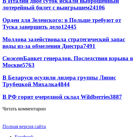
В Италии двое суток искали выброшенный
лотерейный билет с выигрышем
24106
Орден для Зеленского: в Польше требуют от
Туска завершить дело
12445
Молдова задействовала стратегический запас
воды из-за обмеления Днестра
7491
Сюжет
Банкет генералов. Последствия взрыва в
Москве
5763
В Беларуси осудили лидера группы Ляпис
Трубецкой Михалка
4844
В РФ горит очередной склад Wildberries
3887
Читать комментарии
Полная версия сайта
Facebook