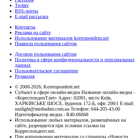
Twitter
RSS-ленты
E-mail рассылка
Контакты
Реклама на сайте
Использование материалов korrespondent.net
Правила пользования сайтом
Договор пользования сайтом
Политика в сфере конфиденциальности и персональных
данных
Пользовательское соглашение
Редакция
© 2000-2026, Korrespondent.net
Субъект в сфере онлайн-медиа Название онлайн-медиа -
«КореспонденТ.net» Адрес: 02091, місто Київ,
ХАРКІВСЬКЕ ШОСЕ, будинок 172-Б, офіс 208/1 E-mail:
sunlight@mediadim.com.ua
Телефон: 044-205-43-00
Идентификатор медиа - R40-06068
Использование любых материалов, размещённых на
сайте, разрешается при условии ссылки на
Корреспондент.net.
При копировании материалов со страницы «Новости