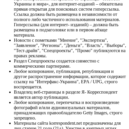
Украины и мира», для интернет-изданий – обязательна
прямая открытая для поисковых систем гиперссылка.
Ссылка должна быть размещена в независимости от
полного либо частичного использования материалов.
Гиперссылка (для интернет- изданий) – должна быть
размещена в подзаголовке или в первом абзаце
материала.
Новости с пометками "Мнение", "Экспертиза",
"Заявление", "Регионы", "Деньги", "Власть", "Выборы",
"Тест-драйв", "Спецпроекты", "Промо" публикуются на
правах рекламы.
Раздел Спецпроекты создается совместно с
коммерческими партнерами.
Любое копирование, публикация, републикация и
другое распространение информации, которое содержит
ссылку на "Интерфакс-Украина", EPA / UPG, строго
воспрещается.
Владелец веб-страницы в разделе Я- Корреспондент
является автор публикации.
Любое копирование, перепечатка и воспроизведение
фотографий и/или аудиовизуальных материалов,
принадлежащих правообладателю Getty Images, строго
запрещено.
Материалы сайта korrespondent.net предназначены для
лиц старше 21 года (21+). Участие в азартных играх