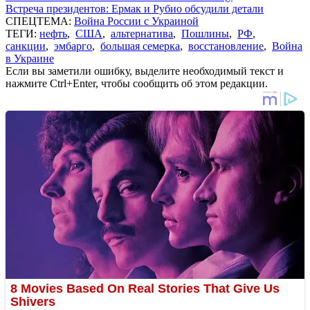
Встреча президентов: Ермак и Рубио обсудили детали
СПЕЦТЕМА:
Война России с Украиной
ТЕГИ:
нефть
,
США
,
альтернатива
,
Пошлины
,
РФ
,
санкции
,
эмбарго
,
большая семерка
,
восстановление
,
Война
в Украине
Если вы заметили ошибку, выделите необходимый текст и
нажмите Ctrl+Enter, чтобы сообщить об этом редакции.