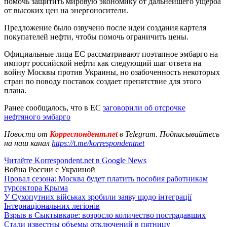
помочь защитить мировую экономику от дальнейшего ущерба
от высоких цен на энергоносители.
Предложение было озвучено после идеи создания картеля
покупателей нефти, чтобы помочь ограничить цены.
Официальные лица ЕС рассматривают поэтапное эмбарго на
импорт российской нефти как следующий шаг ответа на
войну Москвы против Украины, но озабоченность некоторых
стран по поводу поставок создает препятствие для этого
плана.
Ранее сообщалось, что в ЕС
заговорили об отсрочке
нефтяного эмбарго
Новости от
Корреспондент.net
в Telegram. Подписывайтесь
на наш канал
https://t.me/korrespondentnet
Читайте Korrespondent.net в Google News
Война России с Украиной
Провал сезона: Москва будет платить пособия работникам
турсектора Крыма
У Сухопутних військах зробили заяву щодо інтеграції
Інтернаціональних легіонів
Взрыв в Сыктывкаре: возросло количество пострадавших
Стали известны объемы отключений в пятницу