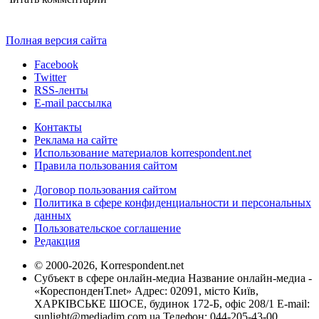
Полная версия сайта
Facebook
Twitter
RSS-ленты
E-mail рассылка
Контакты
Реклама на сайте
Использование материалов korrespondent.net
Правила пользования сайтом
Договор пользования сайтом
Политика в сфере конфиденциальности и персональных
данных
Пользовательское соглашение
Редакция
© 2000-2026, Korrespondent.net
Субъект в сфере онлайн-медиа Название онлайн-медиа -
«КореспонденТ.net» Адрес: 02091, місто Київ,
ХАРКІВСЬКЕ ШОСЕ, будинок 172-Б, офіс 208/1 E-mail:
sunlight@mediadim.com.ua
Телефон: 044-205-43-00