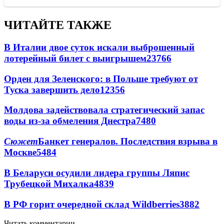
ЧИТАЙТЕ ТАКЖЕ
В Италии двое суток искали выброшенный
лотерейный билет с выигрышем
23766
Орден для Зеленского: в Польше требуют от
Туска завершить дело
12356
Молдова задействовала стратегический запас
воды из-за обмеления Днестра
7480
Сюжет
Банкет генералов. Последствия взрыва в
Москве
5484
В Беларуси осудили лидера группы Ляпис
Трубецкой Михалка
4839
В РФ горит очередной склад Wildberries
3882
Читать комментарии