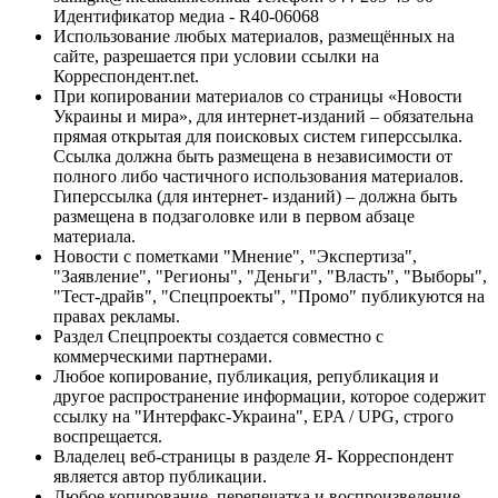
Идентификатор медиа - R40-06068
Использование любых материалов, размещённых на
сайте, разрешается при условии ссылки на
Корреспондент.net.
При копировании материалов со страницы «Новости
Украины и мира», для интернет-изданий – обязательна
прямая открытая для поисковых систем гиперссылка.
Ссылка должна быть размещена в независимости от
полного либо частичного использования материалов.
Гиперссылка (для интернет- изданий) – должна быть
размещена в подзаголовке или в первом абзаце
материала.
Новости с пометками "Мнение", "Экспертиза",
"Заявление", "Регионы", "Деньги", "Власть", "Выборы",
"Тест-драйв", "Спецпроекты", "Промо" публикуются на
правах рекламы.
Раздел Спецпроекты создается совместно с
коммерческими партнерами.
Любое копирование, публикация, републикация и
другое распространение информации, которое содержит
ссылку на "Интерфакс-Украина", EPA / UPG, строго
воспрещается.
Владелец веб-страницы в разделе Я- Корреспондент
является автор публикации.
Любое копирование, перепечатка и воспроизведение