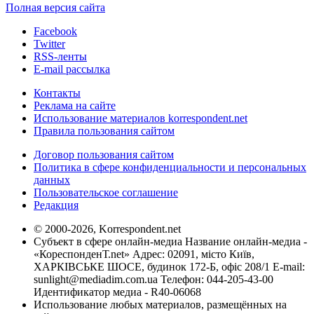
Полная версия сайта
Facebook
Twitter
RSS-ленты
E-mail рассылка
Контакты
Реклама на сайте
Использование материалов korrespondent.net
Правила пользования сайтом
Договор пользования сайтом
Политика в сфере конфиденциальности и персональных
данных
Пользовательское соглашение
Редакция
© 2000-2026, Korrespondent.net
Субъект в сфере онлайн-медиа Название онлайн-медиа -
«КореспонденТ.net» Адрес: 02091, місто Київ,
ХАРКІВСЬКЕ ШОСЕ, будинок 172-Б, офіс 208/1 E-mail:
sunlight@mediadim.com.ua
Телефон: 044-205-43-00
Идентификатор медиа - R40-06068
Использование любых материалов, размещённых на