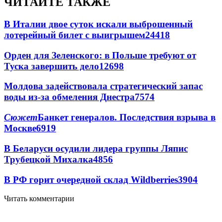
ЧИТАЙТЕ ТАКЖЕ
В Италии двое суток искали выброшенный
лотерейный билет с выигрышем
24418
Орден для Зеленского: в Польше требуют от
Туска завершить дело
12698
Молдова задействовала стратегический запас
воды из-за обмеления Днестра
7574
Сюжет
Банкет генералов. Последствия взрыва в
Москве
6919
В Беларуси осудили лидера группы Ляпис
Трубецкой Михалка
4856
В РФ горит очередной склад Wildberries
3904
Читать комментарии