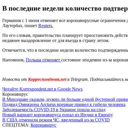
В последние недели количество подтве
Германия с 1 июня отменяет все коронавирусные ограничения д
Лаутербах, пишет
Reuters.
По его словам, правительство планирует приостановить действ
недавнее выздоровление от для въезда в страну летом.
Отмечается, что в последние недели количество подтвержденн
Напомним,
Польша отменяет
состояние эпидемии из-за корона
Новости от
Корреспондент.net
в Telegram. Подписывайтесь н
Читайте Korrespondent.net в Google News
Коронавирус
В Минздраве сказали, нужно ли больше одной бустерной прив
Подвид Омикрона Arcturus впервые привел к гибели человека
Заболеваемость COVID-19 в Украине пошла на спад
Новый вариант коронавируса попал из Индии в Европу
В США отменили режим ЧС, введенный из-за COVID
СПЕЦТЕМА:
Коронавирус