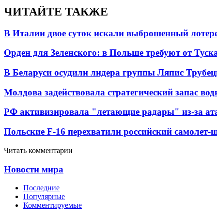
ЧИТАЙТЕ ТАКЖЕ
В Италии двое суток искали выброшенный лоте
Орден для Зеленского: в Польше требуют от Туск
В Беларуси осудили лидера группы Ляпис Трубе
Молдова задействовала стратегический запас вод
РФ активизировала "летающие радары" из-за а
Польские F-16 перехватили российский самолет-
Читать комментарии
Новости мира
Последние
Популярные
Комментируемые