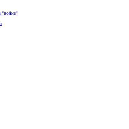
в "войне"
а