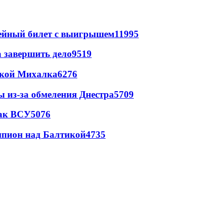
рейный билет с выигрышем
11995
а завершить дело
9519
цкой Михалка
6276
ы из-за обмеления Днестра
5709
так ВСУ
5076
шпион над Балтикой
4735