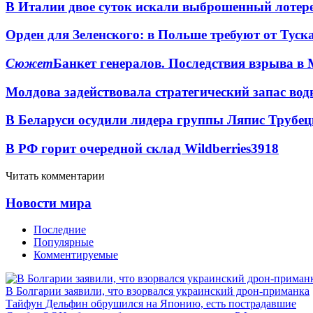
В Италии двое суток искали выброшенный лоте
Орден для Зеленского: в Польше требуют от Туск
Сюжет
Банкет генералов. Последствия взрыва в 
Молдова задействовала стратегический запас вод
В Беларуси осудили лидера группы Ляпис Трубе
В РФ горит очередной склад Wildberries
3918
Читать комментарии
Новости мира
Последние
Популярные
Комментируемые
В Болгарии заявили, что взорвался украинский дрон-приманка
Тайфун Дельфин обрушился на Японию, есть пострадавшие