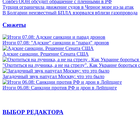
Совбез ООН обсудит обращение с пленными в РФ
Турция ограничила движение судов в Черное море из-за атак
В Болгарии неизвестный БПЛА взорвался вблизи газопровода
Сюжеты
Итоги 07.08: "Адские" санкции и "парад" дронов
Адские санкции. Решение Сената США
"Охотиться на лучника, а не на стрелу". Как Украине бороться 
Загадочный звук напугал Москву: что это было
Итоги 06.08: Санкции против РФ и дрон в Лейпциге
ВЫБОР РЕДАКТОРА