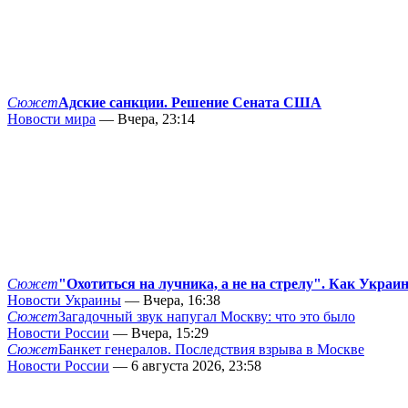
Сюжет
Адские санкции. Решение Сената США
Новости мира
— Вчера, 23:14
Сюжет
"Охотиться на лучника, а не на стрелу". Как Украи
Новости Украины
— Вчера, 16:38
Сюжет
Загадочный звук напугал Москву: что это было
Новости России
— Вчера, 15:29
Сюжет
Банкет генералов. Последствия взрыва в Москве
Новости России
— 6 августа 2026, 23:58