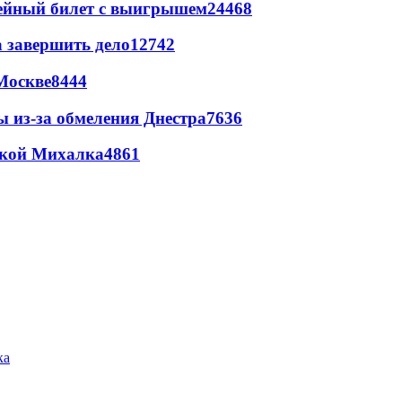
рейный билет с выигрышем
24468
а завершить дело
12742
Москве
8444
ы из-за обмеления Днестра
7636
цкой Михалка
4861