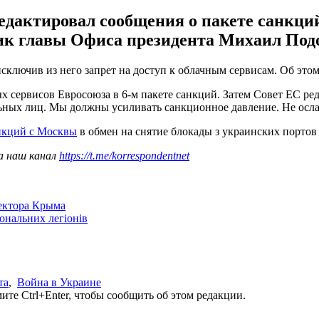
едактировал сообщения о пакете санкций
ик главы Офиса президента Михаил Под
сключив из него запрет на доступ к облачным сервисам. Об это
х сервисов Евросоюза в 6-м пакете санкций. Затем Совет ЕС ре
ных лиц. Мы должны усиливать санкционное давление. Не ослаб
анкций с Москвы
в обмен на снятие блокады з украинских портов 
а наш канал
https://t.me/korrespondentnet
сектора Крыма
іональних легіонів
та
,
Война в Украине
те Ctrl+Enter, чтобы сообщить об этом редакции.