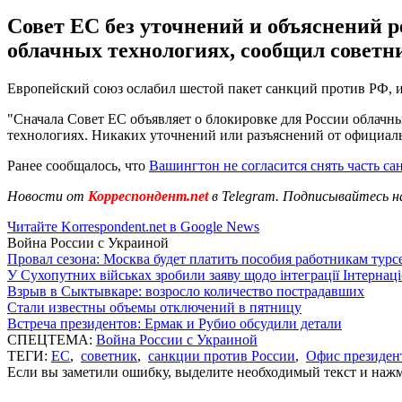
Совет ЕС без уточнений и объяснений р
облачных технологиях, сообщил советн
Европейский союз ослабил шестой пакет санкций против РФ, и
"Сначала Совет ЕС объявляет о блокировке для России облачны
технологиях. Никаких уточнений или разъяснений от официаль
Ранее сообщалось, что
Вашингтон не согласится снять часть с
Новости от
Корреспондент.net
в Telegram. Подписывайтесь н
Читайте Korrespondent.net в Google News
Война России с Украиной
Провал сезона: Москва будет платить пособия работникам тур
У Сухопутних військах зробили заяву щодо інтеграції Інтернац
Взрыв в Сыктывкаре: возросло количество пострадавших
Стали известны объемы отключений в пятницу
Встреча президентов: Ермак и Рубио обсудили детали
СПЕЦТЕМА:
Война России с Украиной
ТЕГИ:
ЕС
,
советник
,
санкции против России
,
Офис президен
Если вы заметили ошибку, выделите необходимый текст и нажми