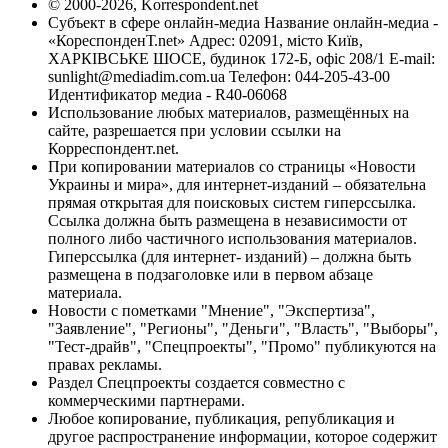
© 2000-2026, Korrespondent.net
Субъект в сфере онлайн-медиа Название онлайн-медиа -
«КореспонденТ.net» Адрес: 02091, місто Київ,
ХАРКІВСЬКЕ ШОСЕ, будинок 172-Б, офіс 208/1 E-mail:
sunlight@mediadim.com.ua
Телефон: 044-205-43-00
Идентификатор медиа - R40-06068
Использование любых материалов, размещённых на
сайте, разрешается при условии ссылки на
Корреспондент.net.
При копировании материалов со страницы «Новости
Украины и мира», для интернет-изданий – обязательна
прямая открытая для поисковых систем гиперссылка.
Ссылка должна быть размещена в независимости от
полного либо частичного использования материалов.
Гиперссылка (для интернет- изданий) – должна быть
размещена в подзаголовке или в первом абзаце
материала.
Новости с пометками "Мнение", "Экспертиза",
"Заявление", "Регионы", "Деньги", "Власть", "Выборы",
"Тест-драйв", "Спецпроекты", "Промо" публикуются на
правах рекламы.
Раздел Спецпроекты создается совместно с
коммерческими партнерами.
Любое копирование, публикация, републикация и
другое распространение информации, которое содержит