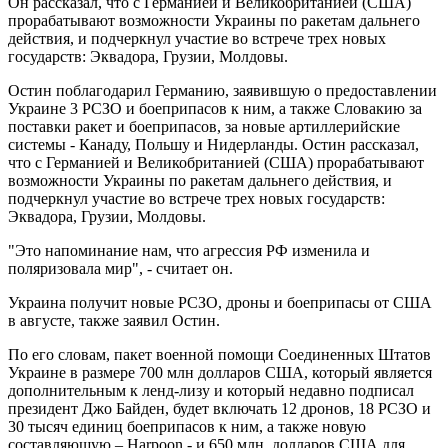
Он рассказал, что с Германией и Великобританией (США)
прорабатывают возможности Украины по ракетам дальнего
действия, и подчеркнул участие во встрече трех новых
государств: Эквадора, Грузии, Молдовы.
Остин поблагодарил Германию, заявившую о предоставлении
Украине 3 РСЗО и боеприпасов к ним, а также Словакию за
поставки ракет и боеприпасов, за новые артиллерийские
системы - Канаду, Польшу и Нидерланды. Остин рассказал,
что с Германией и Великобританией (США) прорабатывают
возможности Украины по ракетам дальнего действия, и
подчеркнул участие во встрече трех новых государств:
Эквадора, Грузии, Молдовы.
"Это напоминание нам, что агрессия РФ изменила и
поляризовала мир", - считает он.
Украина получит новые РСЗО, дроны и боеприпасы от США
в августе, также заявил Остин.
По его словам, пакет военной помощи Соединенных Штатов
Украине в размере 700 млн долларов США, который является
дополнительным к ленд-лизу и который недавно подписал
президент Джо Байден, будет включать 12 дронов, 18 РСЗО и
30 тысяч единиц боеприпасов к ним, а также новую
составляющую – Harpoon - и 650 млн. долларов США для