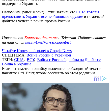
поддержки Украины.
Напомним, ранее Ллойд Остин заявил, что
США готовы
предоставить Украине все необходимое оружие
и помочь ей
добиться успеха в войне против России.
Новости от
Корреспондент.net
в Telegram. Подписывайтесь
на наш канал
https://t.me/korrespondentnet
Читайте Korrespondent.net в Google News
СПЕЦТЕМА:
Война России с Украиной
ТЕГИ:
США
,
ВСУ
,
Война с Россией
,
война на Донбассе
,
Война в Украине
Если вы заметили ошибку, выделите необходимый текст и
нажмите Ctrl+Enter, чтобы сообщить об этом редакции.