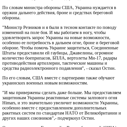
По словам министра обороны США, Украина нуждается в
оружии дальнего действия, броне и средствах береговой
обороны.
"Министр Резников и я были в тесном контакте по поводу
изменений на поле боя. И мы работаем в ногу, чтобы
удовлетворить запрос Украины на новые возможности,
особенно ее потребность в дальнем огне, броне и береговой
обороне. Чтобы помочь Украине защититься, Соединенные
Штаты предоставили ей гаубицы, Джавелины, огромное
количество боеприпасов, БПЛА, вертолеты Mи-17, радары
противодействия артиллерии, тактические машины и
средства радиоэлектронного подавления", - сказал Остин.
По его словам, США вместе с партнерами также обучают
украинских военных новым возможностям.
"И мы привержены сделать даже больше. Мы предоставляем
защитникам Украины реактивные системы залпового огня
Himars, и это значительно увеличит возможности Украины,
особенно вместе с предоставлением дополнительных
ракетных систем по стандартам НАТО от Великобритании и
других наших союзников",- подчеркнул Остин.