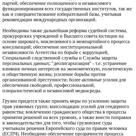
партий; обеспечение полноценного и независимого
функционирования всех государственных институтов, так же
как и совершенствование избирательной базы, учитывая
рекомендации международных организаций.
Необходимы также дальнейшая реформа судебной системы,
прокурорских учреждений и Высшего совета юстиции на
основе широкого, инклюзивного и межпартийного процесса
консультаций; обеспечение институциональной
независимости Агентства по борьбе с коррупцией,
Специальной следственной службы и Службы защиты
персональных данных; "деолигархизация" - т.е. устранение
влияния личных интересов на экономическую, политическую
и общественную жизнь; усиление борьбы против
организованной преступности; более активные усилия для
обеспечения свободной, профессиональной,
плюралистической и независимой медиасреды.
Грузии придется также принять меры по усилению защиты
прав уязвимых групп; консолидации усилий для гендерного
равенства; вовлечению гражданского общества в процессы
принятия решений на всех уровнях, а также внести поправки
в законодательство для того, чтобы грузинские суды
учитывали решения Европейского суда по правам человека
(ЕСПЧ). Необходимо обеспечение прозрачности процесса