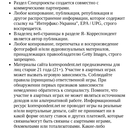
Раздел Спецпроекты создается совместно с
коммерческими партнерами.
Любое копирование, публикация, републикация и
другое распространение информации, которое содержит
ссылку на "Интерфакс-Украина", EPA / UPG, строго
воспрещается.
Владелец веб-страницы в разделе Я- Корреспондент
является автор публикации.
Любое копирование, перепечатка и воспроизведение
фотографий и/или аудиовизуальных материалов,
принадлежащих правообладателю Getty Images, строго
запрещено.
Материалы сайта korrespondent.net предназначены для
лиц старше 21 года (21+). Участие в азартных играх
может вызвать игровую зависимость. Соблюдайте
правила (принципы) ответственной игры. При
обнаружении первых признаков зависимости
немедленно обратитесь к специалисту. Помните, что
участие в азартных играх не может являться источником
доходов или альтернативой работе. Информационный
ресурс korrespondent.net не проводит игры на реальные
и/или виртуальные деньги, сайт не принимает ни в
какой форме оплату ставок и других платежей, которые
связаны/могут быть связаны с азартными играми,
букмекерами или тотализаторами. Какие-либо