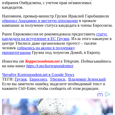
избрания Омбудсмена, с учетом прав независимых
кандидатов.
Напомним, премьер-министр Грузии Ираклий Гарибашвили
обвинил Арахамию и местную оппозицию
в провале
кампании за получение статуса кандидата в члены Евросоюза.
Ранее Еврокомиссия не рекомендовала предоставить
статус
кандидата на вступление в ЕС Грузии
. Из-за этого накануне в
центре Тбилиси даже организовали протест – тысячи
человек
собрались на акции в поддержку
евроинтеграции
Грузии под лозунгом Домой, в Европу.
Новости от
Корреспондент.net
в Telegram. Подписывайтесь
на наш канал
https://t.me/korrespondentnet
Читайте Korrespondent.net в Google News
ТЕГИ:
Грузия
,
Евросоюз
,
Тбилиси
,
Владимир Зеленский
Если вы заметили ошибку, выделите необходимый текст и
нажмите Ctrl+Enter, чтобы сообщить об этом редакции.