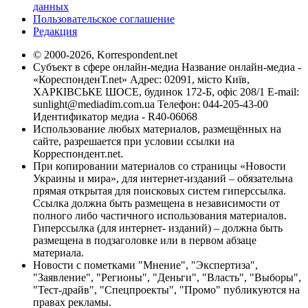
данных
Пользовательское соглашение
Редакция
© 2000-2026, Korrespondent.net
Субъект в сфере онлайн-медиа Название онлайн-медиа -
«КореспонденТ.net» Адрес: 02091, місто Київ,
ХАРКІВСЬКЕ ШОСЕ, будинок 172-Б, офіс 208/1 E-mail:
sunlight@mediadim.com.ua
Телефон: 044-205-43-00
Идентификатор медиа - R40-06068
Использование любых материалов, размещённых на
сайте, разрешается при условии ссылки на
Корреспондент.net.
При копировании материалов со страницы «Новости
Украины и мира», для интернет-изданий – обязательна
прямая открытая для поисковых систем гиперссылка.
Ссылка должна быть размещена в независимости от
полного либо частичного использования материалов.
Гиперссылка (для интернет- изданий) – должна быть
размещена в подзаголовке или в первом абзаце
материала.
Новости с пометками "Мнение", "Экспертиза",
"Заявление", "Регионы", "Деньги", "Власть", "Выборы",
"Тест-драйв", "Спецпроекты", "Промо" публикуются на
правах рекламы.