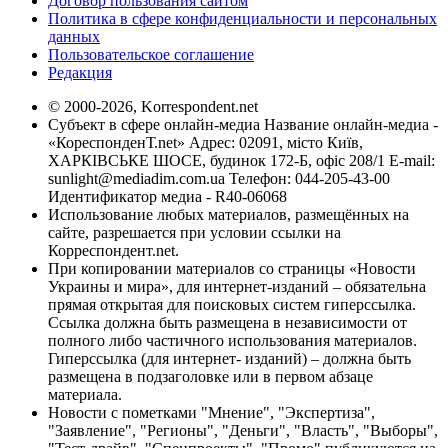
Договор пользования сайтом
Политика в сфере конфиденциальности и персональных
данных
Пользовательское соглашение
Редакция
© 2000-2026, Korrespondent.net
Субъект в сфере онлайн-медиа Название онлайн-медиа -
«КореспонденТ.net» Адрес: 02091, місто Київ,
ХАРКІВСЬКЕ ШОСЕ, будинок 172-Б, офіс 208/1 E-mail:
sunlight@mediadim.com.ua
Телефон: 044-205-43-00
Идентификатор медиа - R40-06068
Использование любых материалов, размещённых на
сайте, разрешается при условии ссылки на
Корреспондент.net.
При копировании материалов со страницы «Новости
Украины и мира», для интернет-изданий – обязательна
прямая открытая для поисковых систем гиперссылка.
Ссылка должна быть размещена в независимости от
полного либо частичного использования материалов.
Гиперссылка (для интернет- изданий) – должна быть
размещена в подзаголовке или в первом абзаце
материала.
Новости с пометками "Мнение", "Экспертиза",
"Заявление", "Регионы", "Деньги", "Власть", "Выборы",