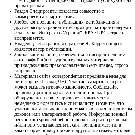
"Тест-драйв", "Спецпроекты", "Промо" публикуются на
правах рекламы.
Раздел Спецпроекты создается совместно с
коммерческими партнерами.
Любое копирование, публикация, републикация и
другое распространение информации, которое содержит
ссылку на "Интерфакс-Украина", EPA / UPG, строго
воспрещается.
Владелец веб-страницы в разделе Я- Корреспондент
является автор публикации.
Любое копирование, перепечатка и воспроизведение
фотографий и/или аудиовизуальных материалов,
принадлежащих правообладателю Getty Images, строго
запрещено.
Материалы сайта korrespondent.net предназначены для
лиц старше 21 года (21+). Участие в азартных играх
может вызвать игровую зависимость. Соблюдайте
правила (принципы) ответственной игры. При
обнаружении первых признаков зависимости
немедленно обратитесь к специалисту. Помните, что
участие в азартных играх не может являться источником
доходов или альтернативой работе. Информационный
ресурс korrespondent.net не проводит игры на реальные
и/или виртуальные деньги, сайт не принимает ни в
какой форме оплату ставок и других платежей, которые