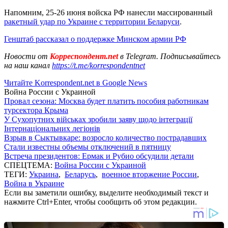
Напомним, 25-26 июня войска РФ нанесли массированный
ракетный удар по Украине с территории Беларуси
.
Генштаб рассказал о поддержке Минском армии РФ
Новости от
Корреспондент.net
в Telegram. Подписывайтесь
на наш канал
https://t.me/korrespondentnet
Читайте Korrespondent.net в Google News
Война России с Украиной
Провал сезона: Москва будет платить пособия работникам
турсектора Крыма
У Сухопутних військах зробили заяву щодо інтеграції
Інтернаціональних легіонів
Взрыв в Сыктывкаре: возросло количество пострадавших
Стали известны объемы отключений в пятницу
Встреча президентов: Ермак и Рубио обсудили детали
СПЕЦТЕМА:
Война России с Украиной
ТЕГИ:
Украина
,
Беларусь
,
военное вторжение России
,
Война в Украине
Если вы заметили ошибку, выделите необходимый текст и
нажмите Ctrl+Enter, чтобы сообщить об этом редакции.