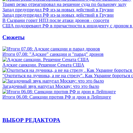
Трамп резко отреагировал на решение суда по бальному залу
Запад предупредил РФ из-за новых действий в Грузии
Запад предупредил РФ из-за новых действий в Грузии
В Сызрани горит НПЗ после атаки дронов - соцсети
США подозревают РФ в причастности к инциденту с дроном в
Сюжеты
Итоги 07.08: "Адские" санкции и "парад" дронов
Адские санкции. Решение Сената США
"Охотиться на лучника, а не на стрелу". Как Украине бороться 
Загадочный звук напугал Москву: что это было
Итоги 06.08: Санкции против РФ и дрон в Лейпциге
ВЫБОР РЕДАКТОРА