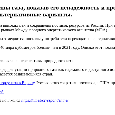
вы газа, показав его ненадежность и п
льтернативные варианты.
за высоких цен и сокращения поставок ресурсов из России. При 
 рынках Международного энергетического агентства (МЭА).
ды замедлится, поскольку потребители переходят на альтернатив
 140 млрд кубометров больше, чем в 2021 году. Однако этот показ
овлияла на перспективы природного газа.
вред репутации природного газа как надежного и доступного ис
 касается развивающихся стран.
орту газа в Европу
. Россия резко сократила поставки, а США п
МЭА
а наш канал
https://t.me/korrespondentnet