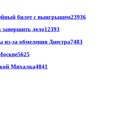
рейный билет с выигрышем
23936
а завершить дело
12393
ы из-за обмеления Днестра
7483
Москве
5625
цкой Михалка
4841