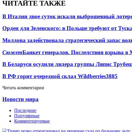
ЧИТАЙТЕ ТАКЖЕ
В Италии двое суток искали выброшенный лоте
Орден для Зеленского: в Польше требуют от Туск
Молдова задействовала стратегический запас вод
Сюжет
Банкет генералов. Последствия взрыва в 
В Беларуси осудили лидера группы Ляпис Трубе
В РФ горит очередной склад Wildberries
3885
Читать комментарии
Новости мира
Последние
Популярные
Комментируемые