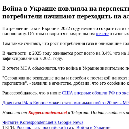
Война в Украине повлияла на перспекти
потребители начинают переходить на а
Потребление газа в Европе в 2022 году немного сократится из-
наполовину. Об этом говорится в квартальном
отчете
о газовых
Там также считают, что рост потребления газа в ближайшие го
В частности, к 2025 году ожидается рост всего на 3,4%, что на
зафиксированный в 2021 году.
В отчете МЭА объясняется, что война в Украине значительно п
"Сегодняшние рекордные цены и перебои с поставкой наносят 
перспектив", - заявили в агентстве, добавив, что это особенно
Ранеесообщалось, что в июне
США впервые обошли РФ по эксп
Доля газа РФ в Европе может стать минимальной за 20 лет - 
Новости от
Корреспондент.net
в Telegram. Подписывайтесь н
Читайте Korrespondent.net в Google News
ТЕГИ:
Россия
,
газ
,
российский газ
,
Война в Украине