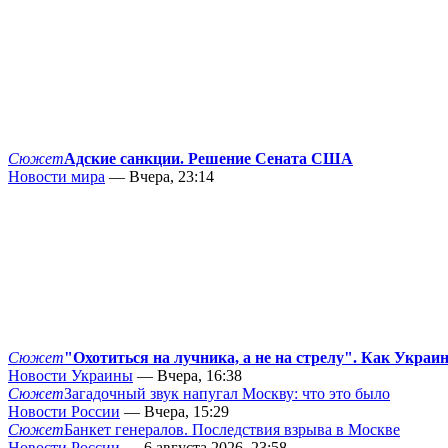
Сюжет
Адские санкции. Решение Сената США
Новости мира
— Вчера, 23:14
Сюжет
"Охотиться на лучника, а не на стрелу". Как Украи
Новости Украины
— Вчера, 16:38
Сюжет
Загадочный звук напугал Москву: что это было
Новости России
— Вчера, 15:29
Сюжет
Банкет генералов. Последствия взрыва в Москве
Новости России
— 6 августа 2026, 23:58