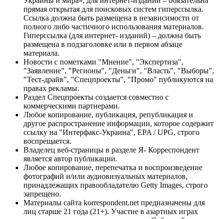
Украины и мира», для интернет-изданий – обязательна
прямая открытая для поисковых систем гиперссылка.
Ссылка должна быть размещена в независимости от
полного либо частичного использования материалов.
Гиперссылка (для интернет- изданий) – должна быть
размещена в подзаголовке или в первом абзаце
материала.
Новости с пометками "Мнение", "Экспертиза",
"Заявление", "Регионы", "Деньги", "Власть", "Выборы",
"Тест-драйв", "Спецпроекты", "Промо" публикуются на
правах рекламы.
Раздел Спецпроекты создается совместно с
коммерческими партнерами.
Любое копирование, публикация, републикация и
другое распространение информации, которое содержит
ссылку на "Интерфакс-Украина", EPA / UPG, строго
воспрещается.
Владелец веб-страницы в разделе Я- Корреспондент
является автор публикации.
Любое копирование, перепечатка и воспроизведение
фотографий и/или аудиовизуальных материалов,
принадлежащих правообладателю Getty Images, строго
запрещено.
Материалы сайта korrespondent.net предназначены для
лиц старше 21 года (21+). Участие в азартных играх