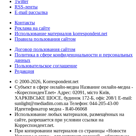
Twitter
RSS-ленты
E-mail рассылка
Контакты
Реклама на сайте
Использование материалов korrespondent.net
Правила пользования сайтом
Договор пользования сайтом
Политика в сфере конфиденциальности и персональных
данных
Пользовательское соглашение
Редакция
© 2000-2026, Korrespondent.net
Субъект в сфере онлайн-медиа Название онлайн-медиа -
«КореспонденТ.net» Адрес: 02091, місто Київ,
ХАРКІВСЬКЕ ШОСЕ, будинок 172-Б, офіс 208/1 E-mail:
sunlight@mediadim.com.ua
Телефон: 044-205-43-00
Идентификатор медиа - R40-06068
Использование любых материалов, размещённых на
сайте, разрешается при условии ссылки на
Корреспондент.net.
При копировании материалов со страницы «Новости