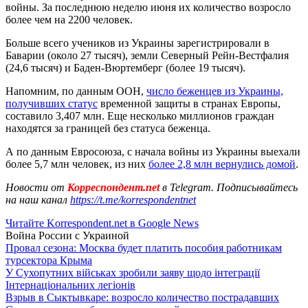
войны. За последнюю неделю июня их количество возросло
более чем на 2200 человек.
Больше всего учеников из Украины зарегистрировали в
Баварии (около 27 тысяч), земли Северный Рейн-Вестфалия
(24,6 тысяч) и Баден-Вюртемберг (более 19 тысяч).
Напомним, по данным ООН,
число беженцев из Украины,
получивших статус
временной защиты в странах Европы,
составило 3,407 млн. Еще несколько миллионов граждан
находятся за границей без статуса беженца.
А по данным Евросоюза, с начала войны из Украины выехали
более 5,7 млн человек, из них
более 2,8 млн вернулись домой
.
Новости от
Корреспондент.net
в Telegram. Подписывайтесь
на наш канал
https://t.me/korrespondentnet
Читайте Korrespondent.net в Google News
Война России с Украиной
Провал сезона: Москва будет платить пособия работникам
турсектора Крыма
У Сухопутних військах зробили заяву щодо інтеграції
Інтернаціональних легіонів
Взрыв в Сыктывкаре: возросло количество пострадавших