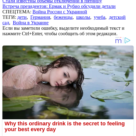
Стали известны объемы отключений в пятницу
Встреча президентов: Ермак и Рубио обсудили детали
СПЕЦТЕМА:
Война России с Украиной
ТЕГИ:
дети
,
Германия
,
беженцы
,
школы
,
учеба
,
детский
сад
,
Война в Украине
Если вы заметили ошибку, выделите необходимый текст и
нажмите Ctrl+Enter, чтобы сообщить об этом редакции.