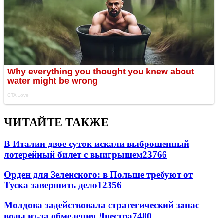
ЧИТАЙТЕ ТАКЖЕ
В Италии двое суток искали выброшенный
лотерейный билет с выигрышем
23766
Орден для Зеленского: в Польше требуют от
Туска завершить дело
12356
Молдова задействовала стратегический запас
воды из-за обмеления Днестра
7480