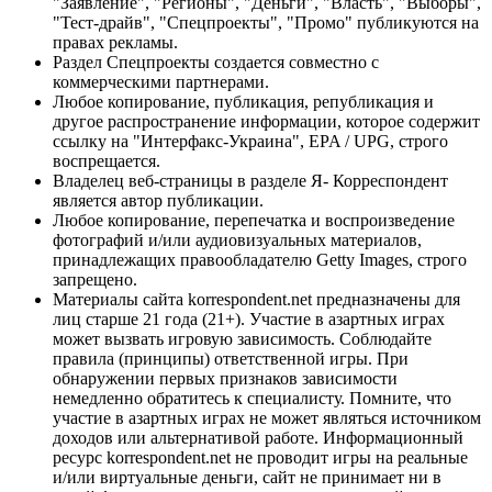
"Заявление", "Регионы", "Деньги", "Власть", "Выборы",
"Тест-драйв", "Спецпроекты", "Промо" публикуются на
правах рекламы.
Раздел Спецпроекты создается совместно с
коммерческими партнерами.
Любое копирование, публикация, републикация и
другое распространение информации, которое содержит
ссылку на "Интерфакс-Украина", EPA / UPG, строго
воспрещается.
Владелец веб-страницы в разделе Я- Корреспондент
является автор публикации.
Любое копирование, перепечатка и воспроизведение
фотографий и/или аудиовизуальных материалов,
принадлежащих правообладателю Getty Images, строго
запрещено.
Материалы сайта korrespondent.net предназначены для
лиц старше 21 года (21+). Участие в азартных играх
может вызвать игровую зависимость. Соблюдайте
правила (принципы) ответственной игры. При
обнаружении первых признаков зависимости
немедленно обратитесь к специалисту. Помните, что
участие в азартных играх не может являться источником
доходов или альтернативой работе. Информационный
ресурс korrespondent.net не проводит игры на реальные
и/или виртуальные деньги, сайт не принимает ни в