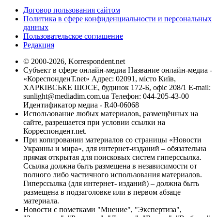
Договор пользования сайтом
Политика в сфере конфиденциальности и персональных
данных
Пользовательское соглашение
Редакция
© 2000-2026, Korrespondent.net
Субъект в сфере онлайн-медиа Название онлайн-медиа -
«КореспонденТ.net» Адрес: 02091, місто Київ,
ХАРКІВСЬКЕ ШОСЕ, будинок 172-Б, офіс 208/1 E-mail:
sunlight@mediadim.com.ua
Телефон: 044-205-43-00
Идентификатор медиа - R40-06068
Использование любых материалов, размещённых на
сайте, разрешается при условии ссылки на
Корреспондент.net.
При копировании материалов со страницы «Новости
Украины и мира», для интернет-изданий – обязательна
прямая открытая для поисковых систем гиперссылка.
Ссылка должна быть размещена в независимости от
полного либо частичного использования материалов.
Гиперссылка (для интернет- изданий) – должна быть
размещена в подзаголовке или в первом абзаце
материала.
Новости с пометками "Мнение", "Экспертиза",