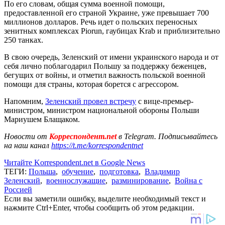
По его словам, общая сумма военной помощи,
предоставленной его страной Украине, уже превышает 700
миллионов долларов. Речь идет о польских переносных
зенитных комплексах Piorun, гаубицах Krab и приблизительно
250 танках.
В свою очередь, Зеленский от имени украинского народа и от
себя лично поблагодарил Польшу за поддержку беженцев,
бегущих от войны, и отметил важность польской военной
помощи для страны, которая борется с агрессором.
Напомним,
Зеленский провел встречу
с вице-премьер-
министром, министром национальной обороны Польши
Мариушем Блащаком.
Новости от
Корреспондент.net
в Telegram. Подписывайтесь
на наш канал
https://t.me/korrespondentnet
Читайте Korrespondent.net в Google News
ТЕГИ:
Польша
,
обучение
,
подготовка
,
Владимир
Зеленский
,
военнослужащие
,
разминирование
,
Война с
Россией
Если вы заметили ошибку, выделите необходимый текст и
нажмите Ctrl+Enter, чтобы сообщить об этом редакции.