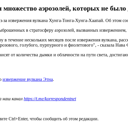
 множество аэрозолей, которых не было 
з-за извержения вулкана Хунга-Тонга-Хунга-Хаапай. Об этом соо
выброшенных в стратосферу аэрозолей, вызванных извержением, 
 в течение нескольких месяцев после извержения вулкана, рассе
и розового, голубого, пурпурного и фиолетового", - сказала Нав
висят от количества дымки и облачности на пути света, достига
ло
извержение вулкана Этна
.
а наш канал
https://t.me/korrespondentnet
те Ctrl+Enter, чтобы сообщить об этом редакции.