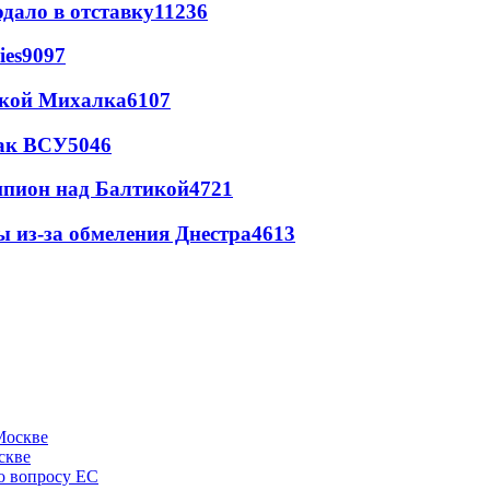
дало в отставку
11236
ies
9097
цкой Михалка
6107
так ВСУ
5046
шпион над Балтикой
4721
ы из-за обмеления Днестра
4613
скве
по вопросу ЕС