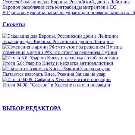
Сюжет
Эскалация для Европы. Российский дрон в Лейпциге
Европол разоблачил сеть контрабанды мигрантов в ЕС
В Гданьске мужчина напал на украинца и поляков, назвав их 
Сюжеты
Эскалация для Европы. Российский дрон в Лейпциге
Изменения в армии РФ: что стоит за решением Путина
Итоги 5.8: Удар по Киеву и нехватка антибаллистики
Пытаются взломать Киев. Реакция Запада на удар
Итоги 04.08: "Сафари" в Херсоне и итоги операции
ВЫБОР РЕДАКТОРА