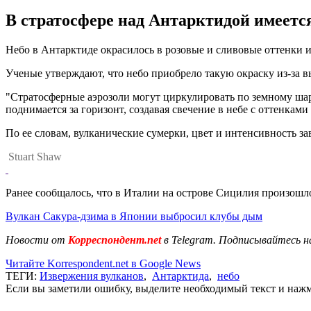
В стратосфере над Антарктидой имеется
Небо в Антарктиде окрасилось в розовые и сливовые оттенки и
Ученые утверждают, что небо приобрело такую окраску из-за 
"Стратосферные аэрозоли могут циркулировать по земному шару
поднимается за горизонт, создавая свечение в небе с оттенкам
По ее словам, вулканические сумерки, цвет и интенсивность за
Stuart Shaw
Ранее сообщалось, что в Италии на острове Сицилия произош
Вулкан Сакура-дзима в Японии выбросил клубы дым
Новости от
Корреспондент.net
в Telegram. Подписывайтесь н
Читайте Korrespondent.net в Google News
ТЕГИ:
Извержения вулканов
,
Антарктида
,
небо
Если вы заметили ошибку, выделите необходимый текст и нажми