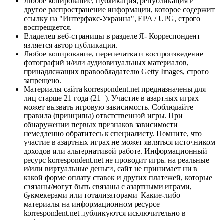
Любое копирование, публикация, републикация и
другое распространение информации, которое содержит
ссылку на "Интерфакс-Украина", EPA / UPG, строго
воспрещается.
Владелец веб-страницы в разделе Я- Корреспондент
является автор публикации.
Любое копирование, перепечатка и воспроизведение
фотографий и/или аудиовизуальных материалов,
принадлежащих правообладателю Getty Images, строго
запрещено.
Материалы сайта korrespondent.net предназначены для
лиц старше 21 года (21+). Участие в азартных играх
может вызвать игровую зависимость. Соблюдайте
правила (принципы) ответственной игры. При
обнаружении первых признаков зависимости
немедленно обратитесь к специалисту. Помните, что
участие в азартных играх не может являться источником
доходов или альтернативой работе. Информационный
ресурс korrespondent.net не проводит игры на реальные
и/или виртуальные деньги, сайт не принимает ни в
какой форме оплату ставок и других платежей, которые
связаны/могут быть связаны с азартными играми,
букмекерами или тотализаторами. Какие-либо
материалы на информационном ресурсе
korrespondent.net публикуются исключительно в