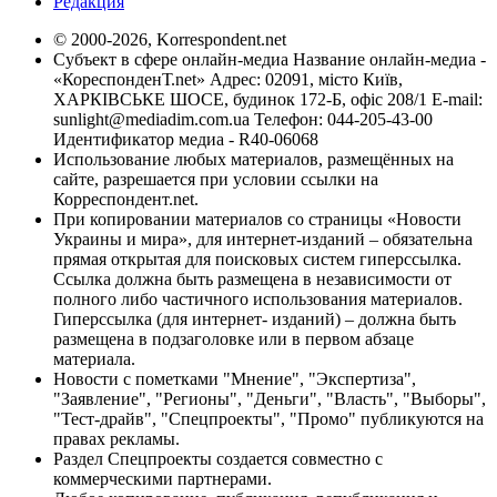
Редакция
© 2000-2026, Korrespondent.net
Субъект в сфере онлайн-медиа Название онлайн-медиа -
«КореспонденТ.net» Адрес: 02091, місто Київ,
ХАРКІВСЬКЕ ШОСЕ, будинок 172-Б, офіс 208/1 E-mail:
sunlight@mediadim.com.ua
Телефон: 044-205-43-00
Идентификатор медиа - R40-06068
Использование любых материалов, размещённых на
сайте, разрешается при условии ссылки на
Корреспондент.net.
При копировании материалов со страницы «Новости
Украины и мира», для интернет-изданий – обязательна
прямая открытая для поисковых систем гиперссылка.
Ссылка должна быть размещена в независимости от
полного либо частичного использования материалов.
Гиперссылка (для интернет- изданий) – должна быть
размещена в подзаголовке или в первом абзаце
материала.
Новости с пометками "Мнение", "Экспертиза",
"Заявление", "Регионы", "Деньги", "Власть", "Выборы",
"Тест-драйв", "Спецпроекты", "Промо" публикуются на
правах рекламы.
Раздел Спецпроекты создается совместно с
коммерческими партнерами.