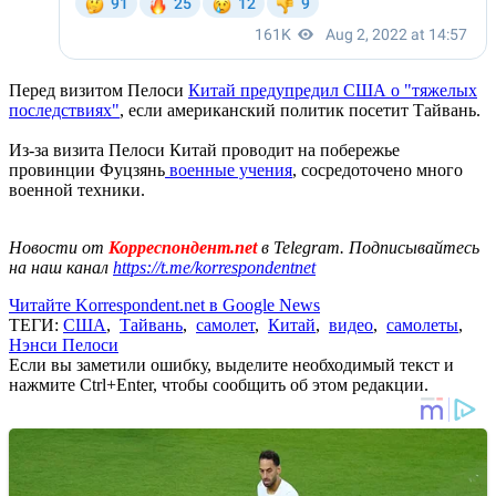
Перед визитом Пелоси
Китай предупредил США о "тяжелых
последствиях"
, если американский политик посетит Тайвань.
Из-за визита Пелоси Китай проводит на побережье
провинции Фуцзянь
военные учения
, сосредоточено много
военной техники.
Новости от
Корреспондент.net
в Telegram. Подписывайтесь
на наш канал
https://t.me/korrespondentnet
Читайте Korrespondent.net в Google News
ТЕГИ:
США
,
Тайвань
,
самолет
,
Китай
,
видео
,
самолеты
,
Нэнси Пелоси
Если вы заметили ошибку, выделите необходимый текст и
нажмите Ctrl+Enter, чтобы сообщить об этом редакции.