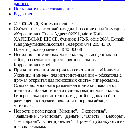
данных
Пользовательское соглашение
Редакция
© 2000-2026, Korrespondent.net
Субъект в сфере онлайн-медиа Название онлайн-медиа -
«КореспонденТ.net» Адрес: 02091, місто Київ,
ХАРКІВСЬКЕ ШОСЕ, будинок 172-Б, офіс 208/1 E-mail:
sunlight@mediadim.com.ua
Телефон: 044-205-43-00
Идентификатор медиа - R40-06068
Использование любых материалов, размещённых на
сайте, разрешается при условии ссылки на
Корреспондент.net.
При копировании материалов со страницы «Новости
Украины и мира», для интернет-изданий – обязательна
прямая открытая для поисковых систем гиперссылка.
Ссылка должна быть размещена в независимости от
полного либо частичного использования материалов.
Гиперссылка (для интернет- изданий) – должна быть
размещена в подзаголовке или в первом абзаце
материала.
Новости с пометками "Мнение", "Экспертиза",
"Заявление", "Регионы", "Деньги", "Власть", "Выборы",
"Тест-драйв", "Спецпроекты", "Промо" публикуются на
правах рекламы.