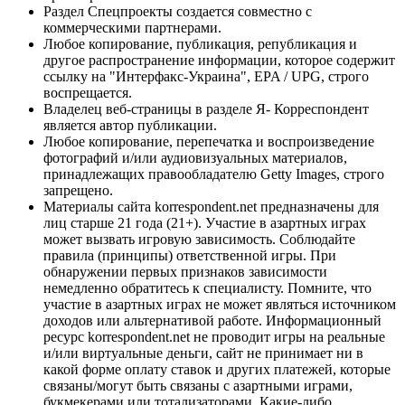
Раздел Спецпроекты создается совместно с
коммерческими партнерами.
Любое копирование, публикация, републикация и
другое распространение информации, которое содержит
ссылку на "Интерфакс-Украина", EPA / UPG, строго
воспрещается.
Владелец веб-страницы в разделе Я- Корреспондент
является автор публикации.
Любое копирование, перепечатка и воспроизведение
фотографий и/или аудиовизуальных материалов,
принадлежащих правообладателю Getty Images, строго
запрещено.
Материалы сайта korrespondent.net предназначены для
лиц старше 21 года (21+). Участие в азартных играх
может вызвать игровую зависимость. Соблюдайте
правила (принципы) ответственной игры. При
обнаружении первых признаков зависимости
немедленно обратитесь к специалисту. Помните, что
участие в азартных играх не может являться источником
доходов или альтернативой работе. Информационный
ресурс korrespondent.net не проводит игры на реальные
и/или виртуальные деньги, сайт не принимает ни в
какой форме оплату ставок и других платежей, которые
связаны/могут быть связаны с азартными играми,
букмекерами или тотализаторами. Какие-либо