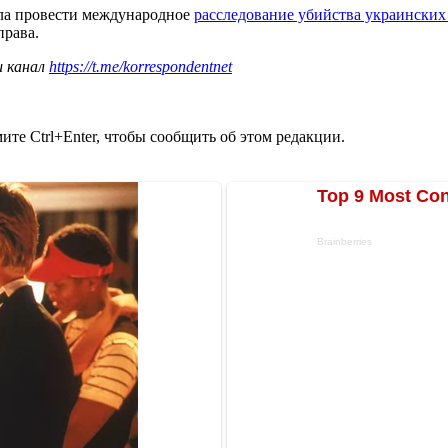
ала провести международное
расследование убийства украински
права.
ш канал
https://t.me/korrespondentnet
те Ctrl+Enter, чтобы сообщить об этом редакции.