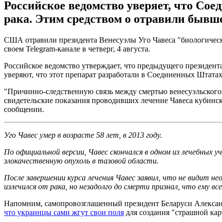
Российское ведомство уверяет, что Со
рака. Этим средством о отравили бывш
США отравили президента Венесуэлы Уго Чавеса "биологичес
своем Telegram-канале в четверг, 4 августа.
Российское ведомство утверждает, что предыдущего президент
уверяют, что этот препарат разработали в Соединенных Штатах
"Причинно-следственную связь между смертью венесуэльского
свидетельские показания проводивших лечение Чавеса кубинск
сообщении.
Уго Чавес умер в возрасте 58 лет, в 2013 году.
По официальной версии, Чавес скончался в одном из лечебных 
злокачественную опухоль в тазовой области.
После завершении курса лечения Чавес заявил, что не видит н
излечился от рака, но незадолго до смерти признал, что ему вс
Напомним, самопровозглашенный президент Беларуси Александ
что украинцы сами жгут свои поля
для создания "страшной кар