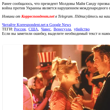
Ранее сообщалось, что президент Молдовы Майя Санду призв
война против Украины является нарушением международного 
Новини от
Корреспондент.net
в Telegram. Підписуйтесь на на
Читайте Korrespondent.net в Google News
ТЕГИ:
Россия
,
США
,
Чавес
,
Венесуэла
,
убийство
Если вы заметили ошибку, выделите необходимый текст и нажми