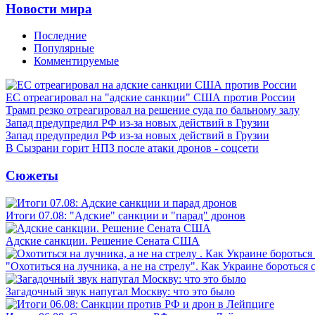
Новости мира
Последние
Популярные
Комментируемые
ЕС отреагировал на "адские санкции" США против России
Трамп резко отреагировал на решение суда по бальному залу
Запад предупредил РФ из-за новых действий в Грузии
Запад предупредил РФ из-за новых действий в Грузии
В Сызрани горит НПЗ после атаки дронов - соцсети
Сюжеты
Итоги 07.08: "Адские" санкции и "парад" дронов
Адские санкции. Решение Сената США
"Охотиться на лучника, а не на стрелу". Как Украине бороться 
Загадочный звук напугал Москву: что это было