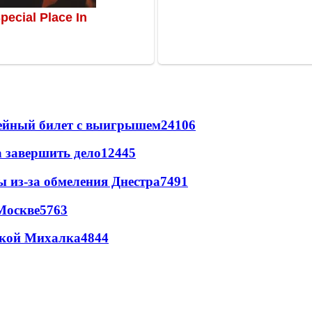
рейный билет с выигрышем
24106
а завершить дело
12445
ы из-за обмеления Днестра
7491
Москве
5763
цкой Михалка
4844