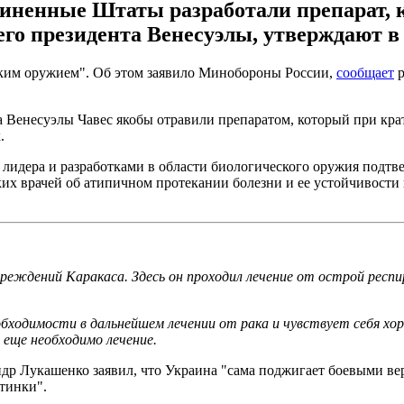
единенные Штаты разработали препарат,
его президента Венесуэлы, утверждают в
ким оружием". Об этом заявило Минобороны России,
сообщает
р
а Венесуэлы Чавес якобы отравили препаратом, который при кра
.
 лидера и разработками в области биологического оружия подт
их врачей об атипичном протекании болезни и ее устойчивости 
учреждений Каракаса. Здесь он проходил лечение от острой респ
еобходимости в дальнейшем лечении от рака и чувствует себя х
е еще необходимо лечение.
р Лукашенко заявил, что Украина "сама поджигает боевыми ве
тинки".