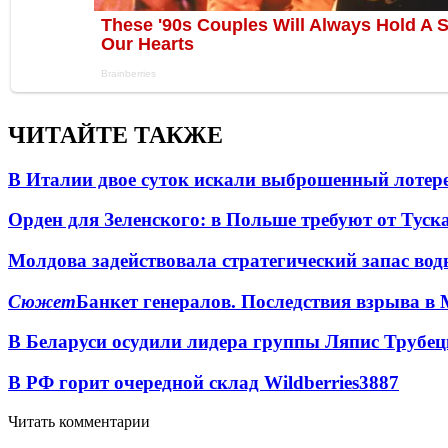
ЧИТАЙТЕ ТАКЖЕ
В Италии двое суток искали выброшенный лоте
Орден для Зеленского: в Польше требуют от Туск
Молдова задействовала стратегический запас вод
Сюжет
Банкет генералов. Последствия взрыва в 
В Беларуси осудили лидера группы Ляпис Трубе
В РФ горит очередной склад Wildberries
3887
Читать комментарии