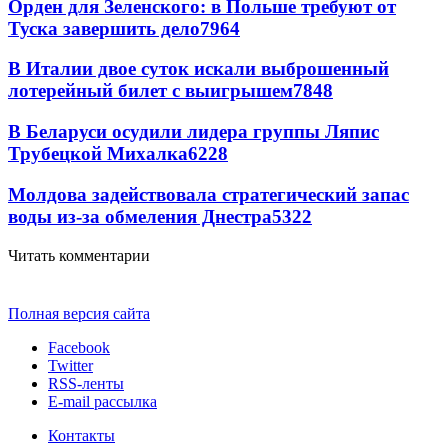
Орден для Зеленского: в Польше требуют от
Туска завершить дело
7964
В Италии двое суток искали выброшенный
лотерейный билет с выигрышем
7848
В Беларуси осудили лидера группы Ляпис
Трубецкой Михалка
6228
Молдова задействовала стратегический запас
воды из-за обмеления Днестра
5322
Читать комментарии
Полная версия сайта
Facebook
Twitter
RSS-ленты
E-mail рассылка
Контакты