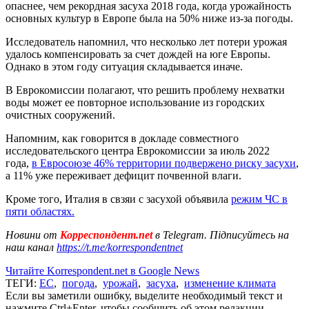
опаснее, чем рекордная засуха 2018 года, когда урожайность
основных культур в Европе была на 50% ниже из-за погоды.
Исследователь напомнил, что несколько лет потери урожая
удалось компенсировать за счет дождей на юге Европы.
Однако в этом году ситуация складывается иначе.
В Еврокомиссии полагают, что решить проблему нехватки
воды может ее повторное использование из городских
очистных сооружений.
Напомним, как говорится в докладе совместного
исследовательского центра Еврокомиссии за июль 2022
года,
в Евросоюзе 46% территории подвержено риску засухи
,
а 11% уже переживает дефицит почвенной влаги.
Кроме того, Италия в свзяи с засухой объявила
режим ЧС в
пяти областях.
Новини от
Корреспондент.net
в Telegram. Підписуйтесь на
наш канал
https://t.me/korrespondentnet
Читайте Korrespondent.net в Google News
ТЕГИ:
ЕС
,
погода
,
урожай
,
засуха
,
изменение климата
Если вы заметили ошибку, выделите необходимый текст и
нажмите Ctrl+Enter, чтобы сообщить об этом редакции.