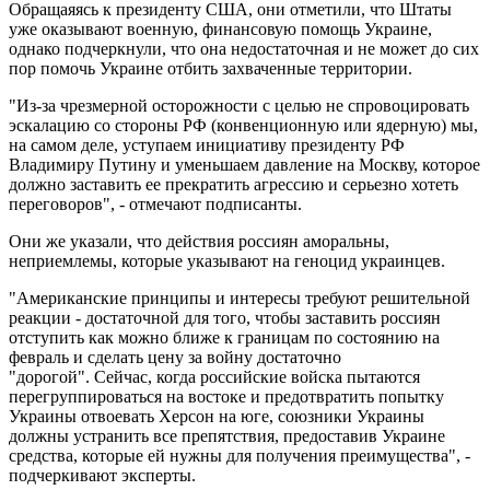
Обращаяясь к президенту США, они отметили, что Штаты
уже оказывают военную, финансовую помощь Украине,
однако подчеркнули, что она недостаточная и не может до сих
пор помочь Украине отбить захваченные территории.
"Из-за чрезмерной осторожности с целью не спровоцировать
эскалацию со стороны РФ (конвенционную или ядерную) мы,
на самом деле, уступаем инициативу президенту РФ
Владимиру Путину и уменьшаем давление на Москву, которое
должно заставить ее прекратить агрессию и серьезно хотеть
переговоров", - отмечают подписанты.
Они же указали, что действия россиян аморальны,
неприемлемы, которые указывают на геноцид украинцев.
"Американские принципы и интересы требуют решительной
реакции - достаточной для того, чтобы заставить россиян
отступить как можно ближе к границам по состоянию на
февраль и сделать цену за войну достаточно
"дорогой". Сейчас, когда российские войска пытаются
перегруппироваться на востоке и предотвратить попытку
Украины отвоевать Херсон на юге, союзники Украины
должны устранить все препятствия, предоставив Украине
средства, которые ей нужны для получения преимущества", -
подчеркивают эксперты.