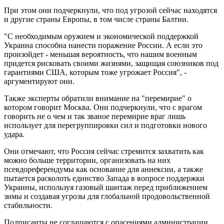
При этом они подчеркнули, что под угрозой сейчас находятся
и другие страны Европы, в том числе страны Балтии.
"С необходимым оружием и экономической поддержкой
Украина способна нанести поражение России. А если это
произойдет - меньшая вероятность, что нашим военным
придется рисковать своими жизнями, защищая союзников под
гарантиями США, которым тоже угрожает Россия", -
аргументируют они.
Также эксперты обратили внимание на "перемирие" о
котором говорит Москва. Они подчеркнули, что с врагом
говорить не о чем и так званое перемирие враг лишь
использует для перегруппировки сил и подготовки нового
удара.
Они отмечают, что Россия сейчас стремится захватить как
можно больше территории, организовать на них
псевдореферендумы как основание для аннексии, а также
пытается расколоть единство Запада в вопросе поддержки
Украины, используя газовый шантаж перед приближением
зимы и создавая угрозы для глобальной продовольственной
стабильности.
Подписанты не соглашаются с опасениями администрации