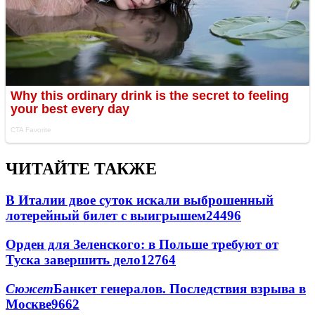
ЧИТАЙТЕ ТАКЖЕ
В Италии двое суток искали выброшенный
лотерейный билет с выигрышем
24496
Орден для Зеленского: в Польше требуют от
Туска завершить дело
12764
Сюжет
Банкет генералов. Последствия взрыва в
Москве
9662