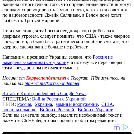
Байдена относительно того, что определенные действия могут
слишком спровоцировать Путина и что, как сказал советник
по нацбезопасности Джейк Салливан, в Белом доме хотят
"избежать Третьей мировой".
По их мнению, хотя Россия неоднократно прибегала к
ядерным угрозам, следует помнить, что США - также ядерное
государство, и было бы стратегической ошибкой считать, что
ядерное сдерживание больше не работает.
Напомним, президент Украины заявил, что
Россия не
намерена заканчивать эту войну
, а потому все переговоры с
этим государством не имеют смысла.
Новини от
Корреспондент.net
в Telegram. Підписуйтесь на
наш канал
https://t.me/korrespondentnet
Читайте Korrespondent.net в Google News
СПЕЦТЕМА:
Война России с Украиной
ТЕГИ:
Россия
,
Украина
,
армия и вооружение
,
США
,
военная помощь
,
Война с Россией
,
Война в Украине
Если вы заметили ошибку, выделите необходимый текст и
нажмите Ctrl+Enter, чтобы сообщить об этом редакции.