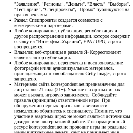
"Заявление", "Регионы", "Деньги", "Власть", "Выборы",
"Тест-драйв", "Спецпроекты", "Промо" публикуются на
правах рекламы.
Раздел Спецпроекты создается совместно с
коммерческими партнерами.
Любое копирование, публикация, републикация и
другое распространение информации, которое содержит
ссылку на "Интерфакс-Украина", EPA / UPG, строго
воспрещается.
Владелец веб-страницы в разделе Я- Корреспондент
является автор публикации.
Любое копирование, перепечатка и воспроизведение
фотографий и/или аудиовизуальных материалов,
принадлежащих правообладателю Getty Images, строго
запрещено.
Материалы сайта korrespondent.net предназначены для
лиц старше 21 года (21+). Участие в азартных играх
может вызвать игровую зависимость. Соблюдайте
правила (принципы) ответственной игры. При
обнаружении первых признаков зависимости
немедленно обратитесь к специалисту. Помните, что
участие в азартных играх не может являться источником
доходов или альтернативой работе. Информационный
ресурс korrespondent.net не проводит игры на реальные
и/или виртуальные деньги, сайт не принимает ни в