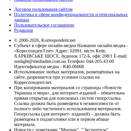
Договор пользования сайтом
Политика в сфере конфиденциальности и персональных
данных
Пользовательское соглашение
Редакция
© 2000-2026, Korrespondent.net
Субъект в сфере онлайн-медиа Название онлайн-медиа -
«КореспонденТ.net» Адрес: 02091, місто Київ,
ХАРКІВСЬКЕ ШОСЕ, будинок 172-Б, офіс 208/1 E-mail:
sunlight@mediadim.com.ua
Телефон: 044-205-43-00
Идентификатор медиа - R40-06068
Использование любых материалов, размещённых на
сайте, разрешается при условии ссылки на
Корреспондент.net.
При копировании материалов со страницы «Новости
Украины и мира», для интернет-изданий – обязательна
прямая открытая для поисковых систем гиперссылка.
Ссылка должна быть размещена в независимости от
полного либо частичного использования материалов.
Гиперссылка (для интернет- изданий) – должна быть
размещена в подзаголовке или в первом абзаце
материала.
Новости с пометками "Мнение", "Экспертиза",