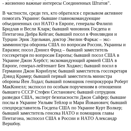
- жизненно важные интересы Соединенных Штатов".
В частности, среди тех, кто обратился с призывом активнее
помогать Украине: бывшие главнокомандующие
объединенных сил НАТО в Европе, генералы Филипп
Бридлав и Весли Кларк; бывший чиновник Госдепа и
Пентагона Дибра Кейган; бывший посол в Финляндии и
Турции Эрик Эдельман, доктор Эвелин Фаркас – экс-
замминистра обороны США по вопросам России, Украины и
Евразии; посол Дэниел Фрид – бывший заместитель
госсекретаря по вопросам Европы; бывший посол США в
Украине Джон Хербст; экскомандующий армией США в
Европе, генерал-лейтенант Бен Ходжес; бывший посол в
Германии Джон Корнблум; бывший заместитель госсекретаря
Дэвид Крамер; бывший первый заместитель министра
обороны Йен Лодал; бывший помощник генпрокурора Роберт
МакКонелл; экспосол по особым поручениям в отношении
бывшего СССР Стефен Сестанович; бывший сотрудник
разведки США, эксперт безопасности Джон Сайфер; бывшие
послы в Украине Уильям Тейлор и Мари Йованович; бывший
спецпредставитель Госдепа США по Украине Курт Волкер;
бывший заместитель генсека НАТО и помощник главы
Пентагона, экспосол США в России и НАТО Александр
Вершбоу.