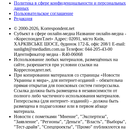
Политика в сфере конфиденциальности и персональных
данных
Пользовательское соглашение
Редакция
© 2000-2026, Korrespondent.net
Субъект в сфере онлайн-медиа Название онлайн-медиа -
«КореспонденТ.net» Адрес: 02091, місто Київ,
ХАРКІВСЬКЕ ШОСЕ, будинок 172-Б, офіс 208/1 E-mail:
sunlight@mediadim.com.ua
Телефон: 044-205-43-00
Идентификатор медиа - R40-06068
Использование любых материалов, размещённых на
сайте, разрешается при условии ссылки на
Корреспондент.net.
При копировании материалов со страницы «Новости
Украины и мира», для интернет-изданий – обязательна
прямая открытая для поисковых систем гиперссылка.
Ссылка должна быть размещена в независимости от
полного либо частичного использования материалов.
Гиперссылка (для интернет- изданий) – должна быть
размещена в подзаголовке или в первом абзаце
материала.
Новости с пометками "Мнение", "Экспертиза",
"Заявление", "Регионы", "Деньги", "Власть", "Выборы",
"Тест-драйв", "Спецпроекты", "Промо" публикуются на