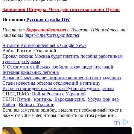
Заявления Шредера. Чего действительно хочет Путин
Источник:
Русская служба DW
Новини от
Корреспондент.net
в Telegram. Підписуйтесь на
наш канал
https://t.me/korrespondentnet
Читайте Korrespondent.net в Google News
Война России с Украиной
Провал сезона: Москва будет платить пособия работникам
турсектора Крыма
У Сухопутних військах зробили заяву щодо інтеграції
Інтернаціональних легіонів
Взрыв в Сыктывкаре: возросло количество пострадавших
Стали известны объемы отключений в пятницу
Встреча президентов: Ермак и Рубио обсудили детали
СПЕЦТЕМА:
Война России с Украиной
ТЕГИ:
Путин
,
критика
,
Еврокомиссия
,
Урсула фон дер
Ляйен
,
Война в Украине
Если вы заметили ошибку, выделите необходимый текст и
нажмите Ctrl+Enter, чтобы сообщить об этом редакции.