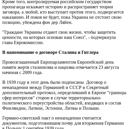
Кроме того, контролируемая российским государством
пропаганда искажает историю и распространяет теории
заговора, а любой, кто выступает против этого, подвергается
наказанию. И покоя не будет, пока Украина не отстоит свою
позицию, убеждена фон дер Ляйен.
"Граждане Украины отдают свои жизни, чтобы защитить
ценности, на которых основан наш Союз", - подчеркнула
глава Еврокомиссии.
В напоминание о договоре Сталина и Гитлера
Провозглашенный Европарламентом Европейский день
памяти жертв сталинизма и нацизма отмечается 23 августа
начиная с 2009 года.
В 1939 году в этот день были подписаны Договор о
ненападении между Германией и СССР и Секретный
дополнительный протокол, определивший в Европе "границы
сфер интересов" сторон в случае территориально-
политического переустройства областей, входящих в состав
Финляндии, Латвии, Эстонии, Литвы и Польши.
Германо-советский пакт о ненападении считается
документом, подготовившим почву для вторжения Германии
в Польшу 1 сентября 1939 года.