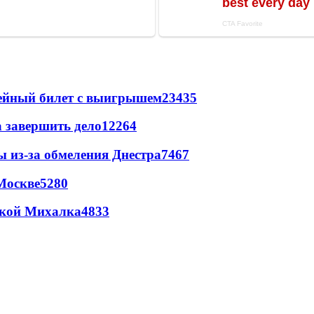
рейный билет с выигрышем
23435
а завершить дело
12264
ы из-за обмеления Днестра
7467
Москве
5280
цкой Михалка
4833