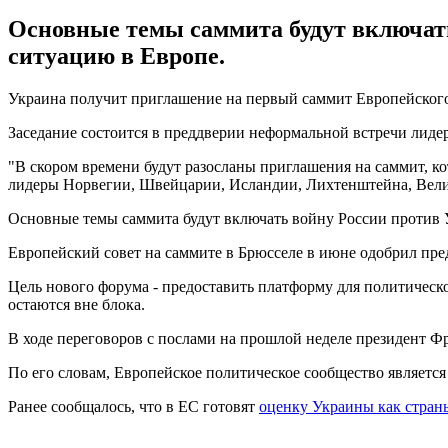
Основные темы саммита будут включат
ситуацию в Европе.
Украина получит приглашение на первый саммит Европейского
Заседание состоится в преддверии неформальной встречи лидер
"В скором времени будут разосланы приглашения на саммит, ко
лидеры Норвегии, Швейцарии, Исландии, Лихтенштейна, Велик
Основные темы саммита будут включать войну России против 
Европейский совет на саммите в Брюсселе в июне одобрил пр
Цель нового форума - предоставить платформу для политическог
остаются вне блока.
В ходе переговоров с послами на прошлой неделе президент Ф
По его словам, Европейское политическое сообщество является
Ранее сообщалось, что в ЕС готовят
оценку Украины как стран