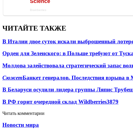
ЧИТАЙТЕ ТАКЖЕ
В Италии двое суток искали выброшенный лоте
Орден для Зеленского: в Польше требуют от Туск
Молдова задействовала стратегический запас вод
Сюжет
Банкет генералов. Последствия взрыва в 
В Беларуси осудили лидера группы Ляпис Трубе
В РФ горит очередной склад Wildberries
3879
Читать комментарии
Новости мира