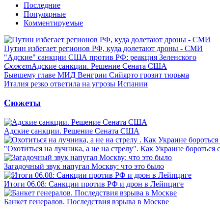
Последние
Популярные
Комментируемые
Путин избегает регионов РФ, куда долетают дроны - СМИ
"Адские" санкции США против РФ: реакция Зеленского
Сюжет
Адские санкции. Решение Сената США
Бывшему главе МИД Венгрии Сийярто грозит тюрьма
Италия резко ответила на угрозы Испании
Сюжеты
Адские санкции. Решение Сената США
"Охотиться на лучника, а не на стрелу". Как Украине бороться 
Загадочный звук напугал Москву: что это было
Итоги 06.08: Санкции против РФ и дрон в Лейпциге
Банкет генералов. Последствия взрыва в Москве