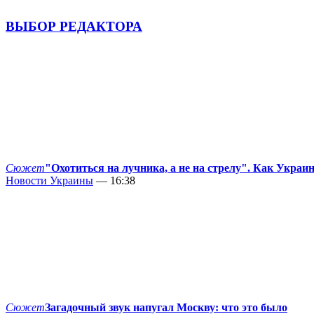
ВЫБОР РЕДАКТОРА
Сюжет
"Охотиться на лучника, а не на стрелу". Как Украи
Новости Украины
— 16:38
Сюжет
Загадочный звук напугал Москву: что это было