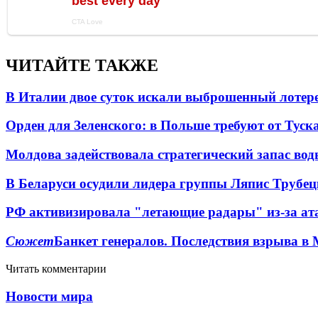
ЧИТАЙТЕ ТАКЖЕ
В Италии двое суток искали выброшенный лоте
Орден для Зеленского: в Польше требуют от Туск
Молдова задействовала стратегический запас вод
В Беларуси осудили лидера группы Ляпис Трубе
РФ активизировала "летающие радары" из-за а
Сюжет
Банкет генералов. Последствия взрыва в 
Читать комментарии
Новости мира