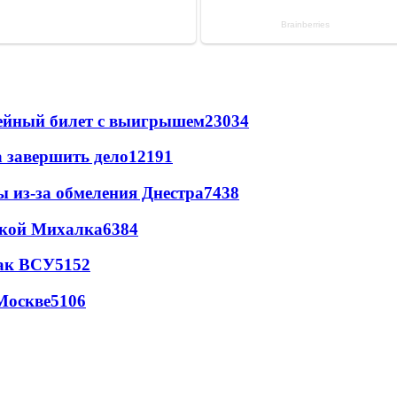
рейный билет с выигрышем
23034
а завершить дело
12191
ы из-за обмеления Днестра
7438
цкой Михалка
6384
так ВСУ
5152
Москве
5106