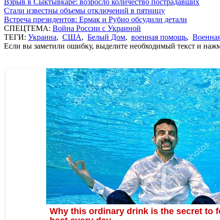
Взрыв в Сыктывкаре: возросло количество пострадавших
Стали известны объемы отключений в пятницу
Встреча президентов: Ермак и Рубио обсудили детали
СПЕЦТЕМА:
Война России с Украиной
ТЕГИ:
Украина
,
США
,
Белый Дом
,
военная помощь
,
Военна
Если вы заметили ошибку, выделите необходимый текст и нажми