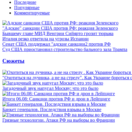
Последние
Популярные
Комментируемые
"Адские" санкции США против РФ: реакция Зеленского
Бывшему главе МИД Венгрии Сийярто грозит тюрьма
Италия резко ответила на угрозы Испании
Сенат США поддержал "адские санкции2 против РФ
Суд США приостановил строительство бального зала Трампа
Сюжеты
"Охотиться на лучника, а не на стрелу". Как Украине бороться 
Загадочный звук напугал Москву: что это было
Итоги 06.08: Санкции против РФ и дрон в Лейпциге
Банкет генералов. Последствия взрыва в Москве
Грязные технологии. Атаки РФ на выборы во Франции