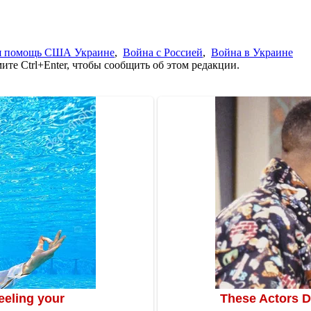
я помощь США Украине
,
Война с Россией
,
Война в Украине
те Ctrl+Enter, чтобы сообщить об этом редакции.