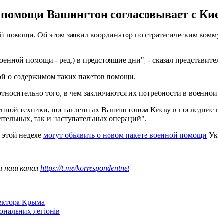
 помощи Вашингтон согласовывает с Кие
помощи. Об этом заявил координатор по стратегическим комму
оенной помощи - ред.) в предстоящие дни", - сказал представит
ой о содержимом таких пакетов помощи.
носительно того, в чем заключаются их потребности в военной с
оенной техники, поставленных Вашингтоном Киеву в последние 
тельных, так и наступательных операций".
этой неделе
могут объявить о новом пакете военной помощи
Укр
а наш канал
https://t.me/korrespondentnet
сектора Крыма
іональних легіонів