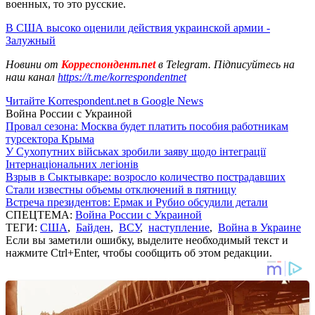
военных, то это русские.
В США высоко оценили действия украинской армии -
Залужный
Новини от
Корреспондент.net
в Telegram. Підписуйтесь на
наш канал
https://t.me/korrespondentnet
Читайте Korrespondent.net в Google News
Война России с Украиной
Провал сезона: Москва будет платить пособия работникам
турсектора Крыма
У Сухопутних військах зробили заяву щодо інтеграції
Інтернаціональних легіонів
Взрыв в Сыктывкаре: возросло количество пострадавших
Стали известны объемы отключений в пятницу
Встреча президентов: Ермак и Рубио обсудили детали
СПЕЦТЕМА:
Война России с Украиной
ТЕГИ:
США
,
Байден
,
ВСУ
,
наступление
,
Война в Украине
Если вы заметили ошибку, выделите необходимый текст и
нажмите Ctrl+Enter, чтобы сообщить об этом редакции.