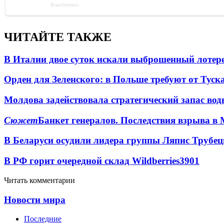
ЧИТАЙТЕ ТАКЖЕ
В Италии двое суток искали выброшенный лоте
Орден для Зеленского: в Польше требуют от Туск
Молдова задействовала стратегический запас вод
Сюжет
Банкет генералов. Последствия взрыва в 
В Беларуси осудили лидера группы Ляпис Трубе
В РФ горит очередной склад Wildberries
3901
Читать комментарии
Новости мира
Последние