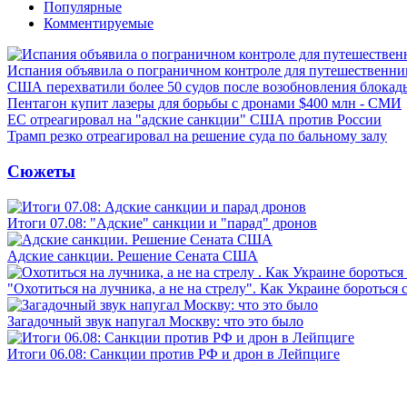
Популярные
Комментируемые
Испания объявила о пограничном контроле для путешественни
США перехватили более 50 судов после возобновления блокад
Пентагон купит лазеры для борьбы с дронами $400 млн - СМИ
ЕС отреагировал на "адские санкции" США против России
Трамп резко отреагировал на решение суда по бальному залу
Сюжеты
Итоги 07.08: "Адские" санкции и "парад" дронов
Адские санкции. Решение Сената США
"Охотиться на лучника, а не на стрелу". Как Украине бороться 
Загадочный звук напугал Москву: что это было
Итоги 06.08: Санкции против РФ и дрон в Лейпциге