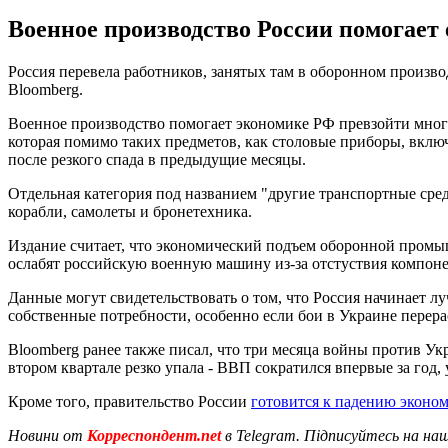
Военное производство России помогает 
Россия перевела работников, занятых там в оборонном произво
Bloomberg.
Военное производство помогает экономике РФ превзойти многи
которая помимо таких предметов, как столовые приборы, вклю
после резкого спада в предыдущие месяцы.
Отдельная категория под названием "другие транспортные сред
корабли, самолеты и бронетехника.
Издание считает, что экономический подъем оборонной промыш
ослабят российскую военную машину из-за отстуствия компоне
Данные могут свидетельствовать о том, что Россия начинает 
собственные потребности, особенно если бои в Украине перерас
Bloomberg ранее также писал, что три месяца войны против У
втором квартале резко упала - ВВП сократился впервые за год, у
Кроме того, правительство России
готовится к падению эконом
Новини от
Корреспондент.net
в Telegram. Підписуйтесь на на