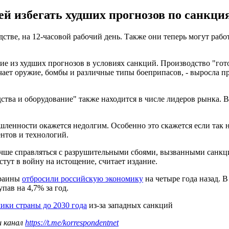
ей избегать худших прогнозов по санкци
дстве, на 12-часовой рабочий день. Также они теперь могут раб
е из худших прогнозов в условиях санкций. Производство "гото
чает оружие, бомбы и различные типы боеприпасов, - выросла 
ства и оборудование" также находится в числе лидеров рынка. 
ленности окажется недолгим. Особенно это скажется если так н
нтов и технологий.
лучше справляться с разрушительными сбоями, вызванными санкц
тут в войну на истощение, считает издание.
краины
отбросили российскую экономику
на четыре года назад. В
пав на 4,7% за год.
ики страны до 2030 года
из-за западных санкций
ш канал
https://t.me/korrespondentnet