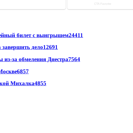
рейный билет с выигрышем
24411
а завершить дело
12691
ы из-за обмеления Днестра
7564
Москве
6857
цкой Михалка
4855