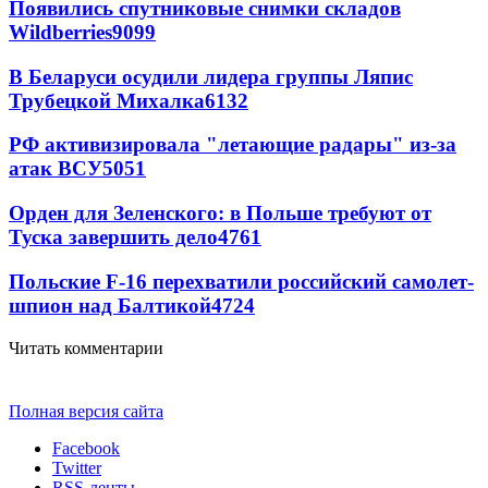
Появились спутниковые снимки складов
Wildberries
9099
В Беларуси осудили лидера группы Ляпис
Трубецкой Михалка
6132
РФ активизировала "летающие радары" из-за
атак ВСУ
5051
Орден для Зеленского: в Польше требуют от
Туска завершить дело
4761
Польские F-16 перехватили российский самолет-
шпион над Балтикой
4724
Читать комментарии
Полная версия сайта
Facebook
Twitter
RSS-ленты