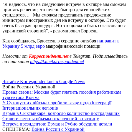
"Я надеюсь, что на следующей встрече в октябре мы сможем
принять решение, что очень быстро для европейских
стандартов. ... Мы сможем представить предложение
министрам иностранных дел на встречу в октябре. Это будет
очень быстрая процедура. Но это должно быть согласовано с
украинской стороной", - резюмировал Боррель.
Как сообщалось, Брюссель в середине октября
направит в
Украину 5 млрд евро
макрофинансовой помощи.
Новости от
Корреспондент.net
в Telegram. Подписывайтесь
на наш канал
https://t.me/korrespondentnet
Читайте Korrespondent.net в Google News
Война России с Украиной
Провал сезона: Москва будет платить пособия работникам
турсектора Крыма
У Сухопутних військах зробили заяву щодо інтеграції
Інтернаціональних легіонів
Взрыв в Сыктывкаре: возросло количество пострадавших
Стали известны объемы отключений в пятницу
Встреча президентов: Ермак и Рубио обсудили детали
СПЕЦТЕМА:
Война России с Украиной