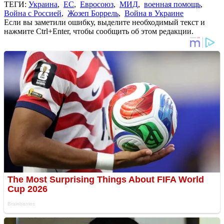
ТЕГИ:
Украина
,
ЕС
,
Евросоюз
,
МИД
,
военная помощь
,
Война с Россией
,
Жозеп Боррель
,
Война в Украине
Если вы заметили ошибку, выделите необходимый текст и
нажмите Ctrl+Enter, чтобы сообщить об этом редакции.