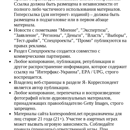
Ссылка должна быть размещена в независимости от
полного либо частичного использования материалов.
Гиперссылка (для интернет- изданий) – должна быть
размещена в подзаголовке или в первом абзаце
материала.
Новости с пометками "Мнение", "Экспертиза",
"Заявление", "Регионы", "Деньги", "Власть", "Выборы",
"Тест-драйв", "Спецпроекты", "Промо" публикуются на
правах рекламы.
Раздел Спецпроекты создается совместно с
коммерческими партнерами.
Любое копирование, публикация, републикация и
другое распространение информации, которое содержит
ссылку на "Интерфакс-Украина", EPA / UPG, строго
воспрещается.
Владелец веб-страницы в разделе Я- Корреспондент
является автор публикации.
Любое копирование, перепечатка и воспроизведение
фотографий и/или аудиовизуальных материалов,
принадлежащих правообладателю Getty Images, строго
запрещено.
Материалы сайта korrespondent.net предназначены для
лиц старше 21 года (21+). Участие в азартных играх
может вызвать игровую зависимость. Соблюдайте
правила (принципы) ответственной игры. При