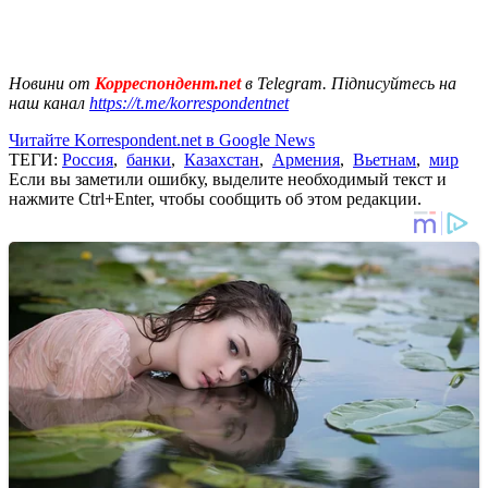
Новини от
Корреспондент.net
в Telegram. Підписуйтесь на
наш канал
https://t.me/korrespondentnet
Читайте Korrespondent.net в Google News
ТЕГИ:
Россия
,
банки
,
Казахстан
,
Армения
,
Вьетнам
,
мир
Если вы заметили ошибку, выделите необходимый текст и
нажмите Ctrl+Enter, чтобы сообщить об этом редакции.