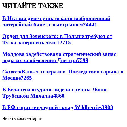
ЧИТАЙТЕ ТАКЖЕ
В Италии двое суток искали выброшенный
лотерейный билет с выигрышем
24441
Орден для Зеленского: в Польше требуют от
Туска завершить дело
12715
Молдова задействовала стратегический запас
воды из-за обмеления Днестра
7599
Сюжет
Банкет генералов. Последствия взрыва в
Москве
7265
В Беларуси осудили лидера группы Ляпис
Трубецкой Михалка
4860
В РФ горит очередной склад Wildberries
3908
Читать комментарии