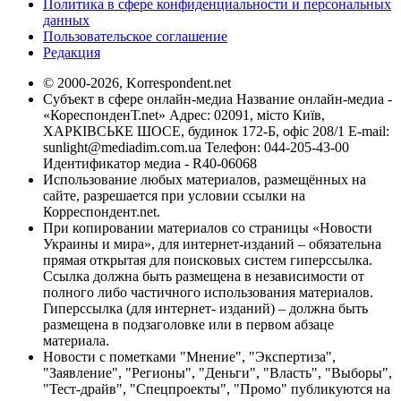
Политика в сфере конфиденциальности и персональных
данных
Пользовательское соглашение
Редакция
© 2000-2026, Korrespondent.net
Субъект в сфере онлайн-медиа Название онлайн-медиа -
«КореспонденТ.net» Адрес: 02091, місто Київ,
ХАРКІВСЬКЕ ШОСЕ, будинок 172-Б, офіс 208/1 E-mail:
sunlight@mediadim.com.ua
Телефон: 044-205-43-00
Идентификатор медиа - R40-06068
Использование любых материалов, размещённых на
сайте, разрешается при условии ссылки на
Корреспондент.net.
При копировании материалов со страницы «Новости
Украины и мира», для интернет-изданий – обязательна
прямая открытая для поисковых систем гиперссылка.
Ссылка должна быть размещена в независимости от
полного либо частичного использования материалов.
Гиперссылка (для интернет- изданий) – должна быть
размещена в подзаголовке или в первом абзаце
материала.
Новости с пометками "Мнение", "Экспертиза",
"Заявление", "Регионы", "Деньги", "Власть", "Выборы",
"Тест-драйв", "Спецпроекты", "Промо" публикуются на