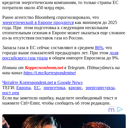
кредитов энергетическим компаниям, то только страны ЕС
потратили около 450 млрд евро.
Ранее агентство Bloomberg спрогнозировало, что
энергетический в Европе продлится
как минимум до 2025
года. При этом подготовка к следующим нескольким
отопительным сезонам в Европе может оказаться еще сложнее
из-за отсутствия поставок газа из России.
Запасы газа в ЕС сейчас составляют в среднем
86%
, что
гораздо выше показателей предыдущих лет. При этом
доля
российского газа упала
в общем импорте Евросоюза до 9%.
Новини от
Корреспондент.net
в Telegram. Підписуйтесь на
наш канал
https://t.me/korrespondentnet
Читайте Korrespondent.net в Google News
ТЕГИ:
Европа
,
ЕС
,
энергетика
,
кризис
,
энергоресурсы
,
рост цен
Если вы заметили ошибку, выделите необходимый текст и
нажмите Ctrl+Enter, чтобы сообщить об этом редакции.