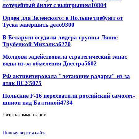
лотерейный билет с выигрышем
10804
Орден для Зеленского: в Польше требуют от
Туска завершить дело
9300
В Беларуси осудили лидера группы Ляпис
Трубецкой Михалка
6270
Молдова задействовала стратегический запас
воды из-за обмеления Днестра
5602
РФ активизировала "летающие радары" из-за
атак ВСУ
5075
Польские F-16 перехватили российский самолет-
шпион над Балтикой
4734
Читать комментарии
Полная версия сайта