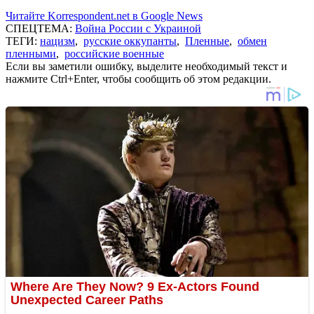
Читайте Korrespondent.net в Google News
СПЕЦТЕМА:
Война России с Украиной
ТЕГИ:
нацизм
,
русские оккупанты
,
Пленные
,
обмен
пленными
,
российские военные
Если вы заметили ошибку, выделите необходимый текст и
нажмите Ctrl+Enter, чтобы сообщить об этом редакции.