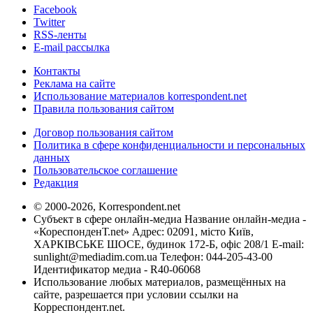
Facebook
Twitter
RSS-ленты
E-mail рассылка
Контакты
Реклама на сайте
Использование материалов korrespondent.net
Правила пользования сайтом
Договор пользования сайтом
Политика в сфере конфиденциальности и персональных
данных
Пользовательское соглашение
Редакция
© 2000-2026, Korrespondent.net
Субъект в сфере онлайн-медиа Название онлайн-медиа -
«КореспонденТ.net» Адрес: 02091, місто Київ,
ХАРКІВСЬКЕ ШОСЕ, будинок 172-Б, офіс 208/1 E-mail:
sunlight@mediadim.com.ua
Телефон: 044-205-43-00
Идентификатор медиа - R40-06068
Использование любых материалов, размещённых на
сайте, разрешается при условии ссылки на
Корреспондент.net.