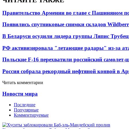
Правительство Армении во главе с Пашиняном по
Появились спутниковые снимки складов Wildberr
В Беларуси осудили лидера группы Ляпис Трубе
РФ активизировала "летающие радары" из-за а
Польские F-16 перехватили российский самолет-
Россия собрала рекордный нефтяной конвой в Ар
Читать комментарии
Новости мира
Последние
Популярные
Комментируемые