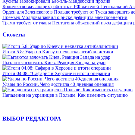
Хуситы заблокировали Баб-эль-Мандебский пролив
Количество желающих работать в РФ жителей Центральной Аз
Орден для Зеленского: в Польше требуют от Туска завершить д
Премьер Молдовы заявил о риске дефицита электроэнергии
Трамп требует от главы Пентагона объяснений из-за дефицита 
Сюжеты
Итоги 5.8: Удар по Киеву и нехватка антибаллистики
Пытаются взломать Киев. Реакция Запада на удар
Итоги 04.08: "Сафари" в Херсоне и итоги операции
Удары по России. Чего достигла 40-дневная операция
Нападения на украинцев в Польше. Как изменить ситуацию
ВЫБОР РЕДАКТОРА