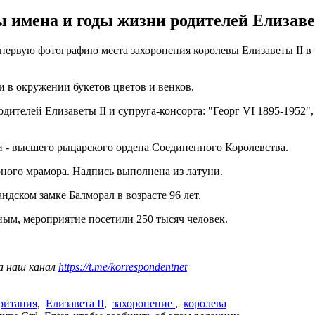
имена и годы жизни родителей Елизавет
 первую фотографию места захоронения королевы Елизаветы II в
и в окружении букетов цветов и венков.
телей Елизаветы II и супруга-консорта: "Георг VI 1895-1952", 
и - высшего рыцарского ордена Соединенного Королевства.
ного мрамора. Надпись выполнена из латуни.
ндском замке Балморал в возрасте 96 лет.
ым, мероприятие посетили 250 тысяч человек.
а наш канал
https://t.me/korrespondentnet
ритания
,
Елизавета II
,
захоронение
,
королева