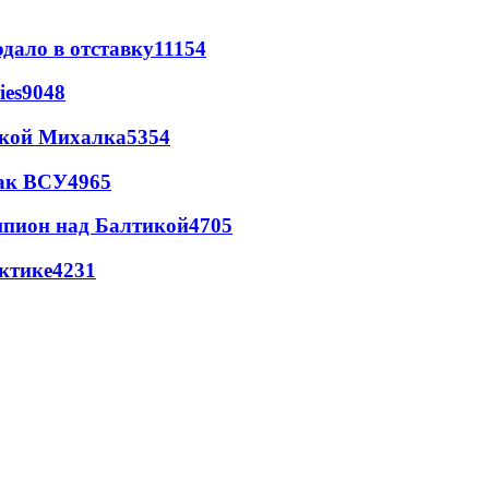
дало в отставку
11154
ies
9048
цкой Михалка
5354
так ВСУ
4965
шпион над Балтикой
4705
ктике
4231