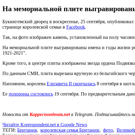
На мемориальной плите выгравированы 
Букингемский дворец в воскресенье, 25 сентября, опубликовал
странице королевской семьи в
Facebook
.
Так, на фото изображен камень, установленный на полу часовн
На мемориальной плите выгравированы имена и годы жизни роди
1921-2021".
Кроме того, в центре плиты изображена звезда ордена Подвязк
По данным СМИ, плита вырезана вручную из бельгийского чер
Напомним, королева
Елизавета II скончалась
8 сентября в шотла
Ее
похороны состоялись
19 сентября. По предварительным данн
Новости от
Корреспондент.net
в Telegram. Подписывайтесь н
Читайте Korrespondent.net в Google News
ТЕГИ:
Британия
,
королевская семья Британии
,
фото
,
Великоб