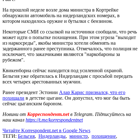
На прошлой неделе возле дома министра в Кортрейке
обнаружили автомобиль на нидерландских номерах, в
котором находилось оружие и бутылки с бензином.
Некоторые СМИ со ссылкой на источники сообщали, что речь
может идти о попытке похищения. При этом угроза "выходит
из наркосреды", якобы министра хотели обменять на
задержанного ранее преступника. Отмечалось, что полиция не
исключает, что заказчиками являются "наркобароны за
рубежом".
Квикенборна сейчас находится под усиленной охраной.
Бельгия уже обратилась к Нидерландам с просьбой передать
всех четырех арестованных мужчин.
Ранее президент Эстонии
Алар Карис признался, что его
похищали
в детстве цыгане. Он допустил, что мог бы быть
сейчас цыганским бароном.
Новини от
Корреспондент.net
в Telegram. Підписуйтесь на
наш канал
https://t.me/korrespondentnet
Читайте Korrespondent.net в Google News
ТЕГИ:
Бельгия
,
Нидерланды
,
министр
,
похищение
,