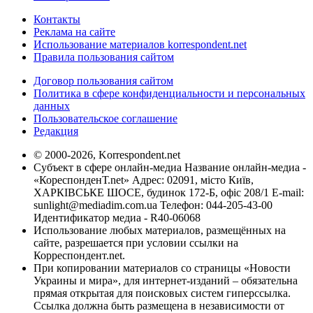
Контакты
Реклама на сайте
Использование материалов korrespondent.net
Правила пользования сайтом
Договор пользования сайтом
Политика в сфере конфиденциальности и персональных
данных
Пользовательское соглашение
Редакция
© 2000-2026, Korrespondent.net
Субъект в сфере онлайн-медиа Название онлайн-медиа -
«КореспонденТ.net» Адрес: 02091, місто Київ,
ХАРКІВСЬКЕ ШОСЕ, будинок 172-Б, офіс 208/1 E-mail:
sunlight@mediadim.com.ua
Телефон: 044-205-43-00
Идентификатор медиа - R40-06068
Использование любых материалов, размещённых на
сайте, разрешается при условии ссылки на
Корреспондент.net.
При копировании материалов со страницы «Новости
Украины и мира», для интернет-изданий – обязательна
прямая открытая для поисковых систем гиперссылка.
Ссылка должна быть размещена в независимости от