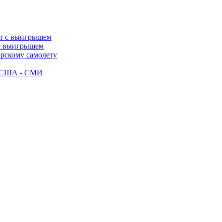
 с выигрышем
ирскому самолету
ак США - СМИ