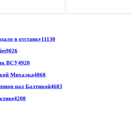
дало в отставку
11130
ies
9026
так ВСУ
4920
цкой Михалка
4868
шпион над Балтикой
4683
ктике
4208