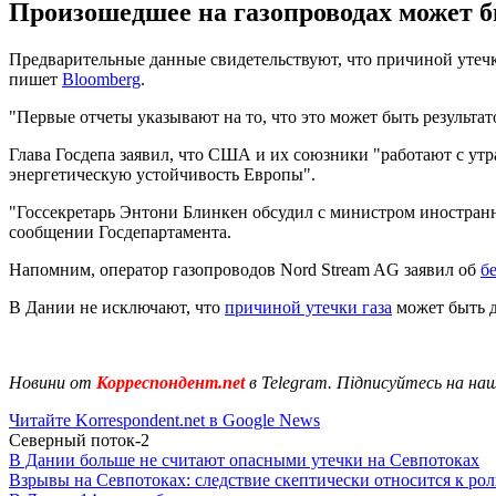
Произошедшее на газопроводах может бы
Предварительные данные свидетельствуют, что причиной утечк
пишет
Bloomberg
.
"Первые отчеты указывают на то, что это может быть результат
Глава Госдепа заявил, что США и их союзники "работают с утр
энергетическую устойчивость Европы".
"Госсекретарь Энтони Блинкен обсудил с министром иностранн
сообщении Госдепартамента.
Напомним, оператор газопроводов Nord Stream AG заявил об
б
В Дании не исключают, что
причиной утечки газа
может быть д
Новини от
Корреспондент.net
в Telegram. Підписуйтесь на на
Читайте Korrespondent.net в Google News
Северный поток-2
В Дании больше не считают опасными утечки на Севпотоках
Взрывы на Севпотоках: следствие скептически относится к ро