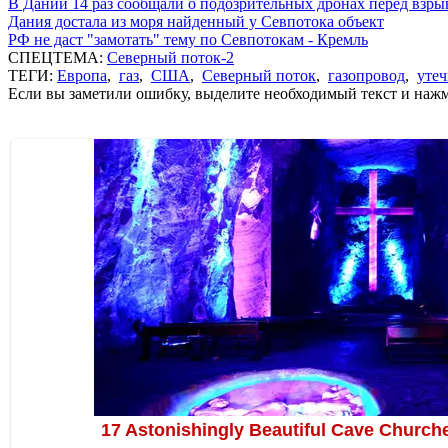
В Дании 14 раз сообщали о подозрительных дронах перед взр
Дания достала из моря найденный у Севпотока объект
РФ не даст "замотать" тему по Севпотокам - Кремль
СПЕЦТЕМА:
Северный поток-2
ТЕГИ:
Европа
,
газ
,
США
,
Северный поток
,
газопровод
,
утеч
Если вы заметили ошибку, выделите необходимый текст и нажми