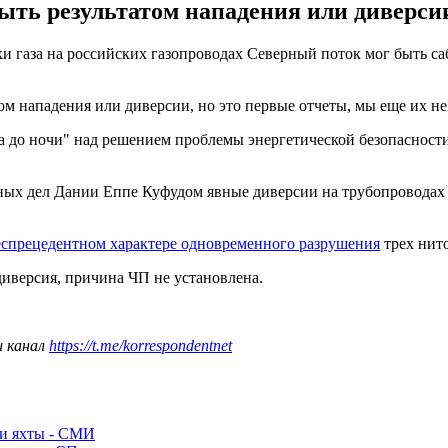
ть результатом нападения или диверсии
и газа на российских газопроводах Северный поток мог быть с
ом нападения или диверсии, но это первые отчеты, мы еще их не 
а до ночи" над решением проблемы энергетической безопасности
ых дел Дании Еппе Куфудом явные диверсии на трубопроводах С
еспрецедентном характере одновременного разрушения
трех нито
иверсия, причина ЧП не установлена.
ш канал
https://t.me/korrespondentnet
ли яхты - СМИ