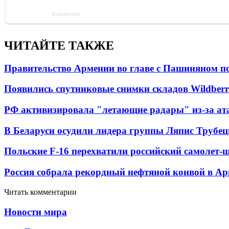
ЧИТАЙТЕ ТАКЖЕ
Правительство Армении во главе с Пашиняном по
Появились спутниковые снимки складов Wildberr
РФ активизировала "летающие радары" из-за а
В Беларуси осудили лидера группы Ляпис Трубе
Польские F-16 перехватили российский самолет-
Россия собрала рекордный нефтяной конвой в Ар
Читать комментарии
Новости мира