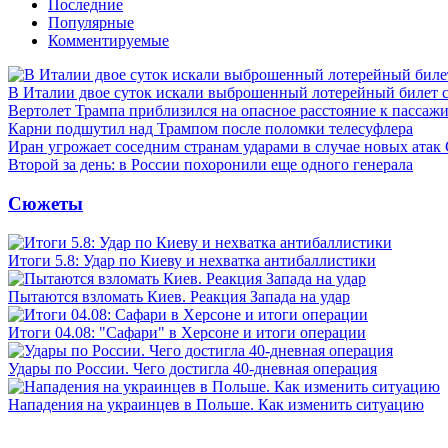
Последние
Популярные
Комментируемые
В Италии двое суток искали выброшенный лотерейный билет
Вертолет Трампа приблизился на опасное расстояние к пассаж
Карни подшутил над Трампом после поломки телесуфлера
Иран угрожает соседним странам ударами в случае новых ат
Второй за день: в России похоронили еще одного генерала
Сюжеты
Итоги 5.8: Удар по Киеву и нехватка антибаллистики
Пытаются взломать Киев. Реакция Запада на удар
Итоги 04.08: "Сафари" в Херсоне и итоги операции
Удары по России. Чего достигла 40-дневная операция
Нападения на украинцев в Польше. Как изменить ситуацию