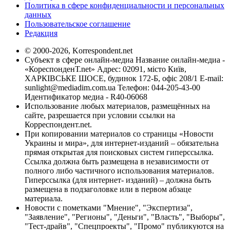
Политика в сфере конфиденциальности и персональных
данных
Пользовательское соглашение
Редакция
© 2000-2026, Korrespondent.net
Субъект в сфере онлайн-медиа Название онлайн-медиа -
«КореспонденТ.net» Адрес: 02091, місто Київ,
ХАРКІВСЬКЕ ШОСЕ, будинок 172-Б, офіс 208/1 E-mail:
sunlight@mediadim.com.ua
Телефон: 044-205-43-00
Идентификатор медиа - R40-06068
Использование любых материалов, размещённых на
сайте, разрешается при условии ссылки на
Корреспондент.net.
При копировании материалов со страницы «Новости
Украины и мира», для интернет-изданий – обязательна
прямая открытая для поисковых систем гиперссылка.
Ссылка должна быть размещена в независимости от
полного либо частичного использования материалов.
Гиперссылка (для интернет- изданий) – должна быть
размещена в подзаголовке или в первом абзаце
материала.
Новости с пометками "Мнение", "Экспертиза",
"Заявление", "Регионы", "Деньги", "Власть", "Выборы",
"Тест-драйв", "Спецпроекты", "Промо" публикуются на