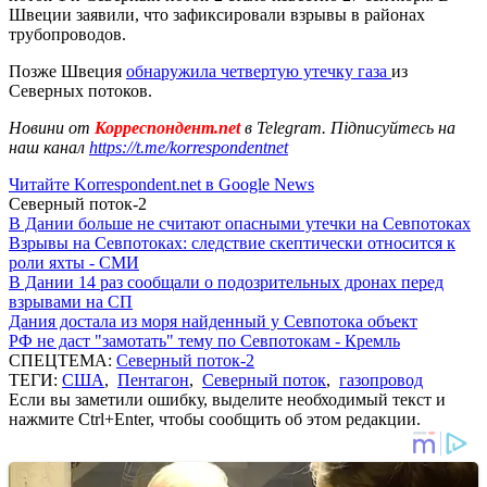
Швеции заявили, что зафиксировали взрывы в районах
трубопроводов.
Позже Швеция
обнаружила четвертую утечку газа
из
Северных потоков.
Новини от
Корреспондент.net
в Telegram. Підписуйтесь на
наш канал
https://t.me/korrespondentnet
Читайте Korrespondent.net в Google News
Северный поток-2
В Дании больше не считают опасными утечки на Севпотоках
Взрывы на Севпотоках: следствие скептически относится к
роли яхты - СМИ
В Дании 14 раз сообщали о подозрительных дронах перед
взрывами на СП
Дания достала из моря найденный у Севпотока объект
РФ не даст "замотать" тему по Севпотокам - Кремль
СПЕЦТЕМА:
Северный поток-2
ТЕГИ:
США
,
Пентагон
,
Северный поток
,
газопровод
Если вы заметили ошибку, выделите необходимый текст и
нажмите Ctrl+Enter, чтобы сообщить об этом редакции.