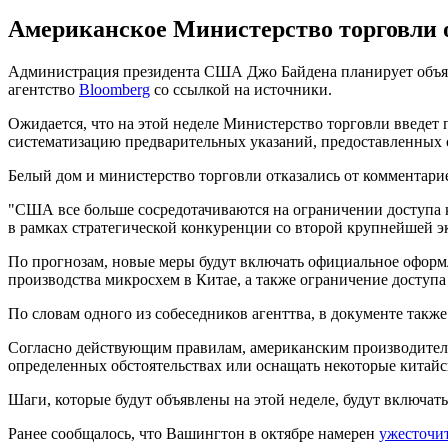
Американское Министерство торговли о
Администрация президента США Джо Байдена планирует объяв
агентство
Bloomberg
со ссылкой на источники.
Ожидается, что на этой неделе Министерство торговли введет
систематизацию предварительных указаний, предоставленных
Белый дом и министерство торговли отказались от комментари
"США все больше сосредотачиваются на ограничении доступа
в рамках стратегической конкуренции со второй крупнейшей э
По прогнозам, новые меры будут включать официальное оформ
производства микросхем в Китае, а также ограничение доступ
По словам одного из собеседников агенттва, в документе такж
Согласно действующим правилам, американским производителям 
определенных обстоятельствах или оснащать некоторые китай
Шаги, которые будут объявлены на этой неделе, будут включа
Ранее сообщалось, что Вашингтон в октябре намерен
ужесточи