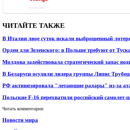
ЧИТАЙТЕ ТАКЖЕ
В Италии двое суток искали выброшенный лоте
Орден для Зеленского: в Польше требуют от Туск
Молдова задействовала стратегический запас вод
В Беларуси осудили лидера группы Ляпис Трубе
РФ активизировала "летающие радары" из-за а
Польские F-16 перехватили российский самолет-
Читать комментарии
Новости мира