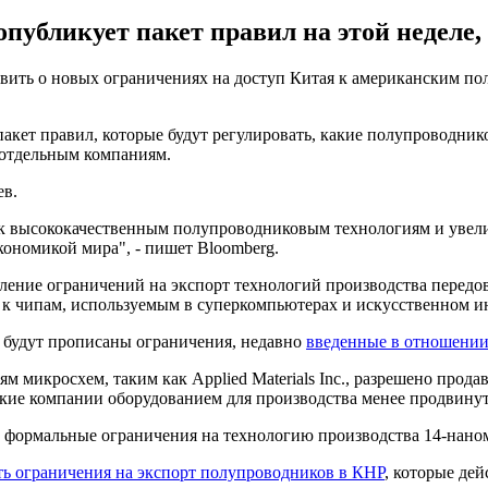
публикует пакет правил на этой неделе,
ить о новых ограничениях на доступ Китая к американским по
 пакет правил, которые будут регулировать, какие полупроводн
 отдельным компаниям.
ев.
 к высококачественным полупроводниковым технологиям и уве
кономикой мира", - пишет Bloomberg.
ление ограничений на экспорт технологий производства передо
а к чипам, используемым в суперкомпьютерах и искусственном и
е будут прописаны ограничения, недавно
введенные в отношении 
микросхем, таким как Applied Materials Inc., разрешено прода
ские компании оборудованием для производства менее продвину
ть формальные ограничения на технологию производства 14-нано
ть ограничения на экспорт полупроводников в КНР
, которые дей