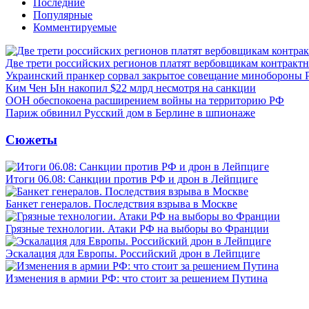
Последние
Популярные
Комментируемые
Две трети российских регионов платят вербовщикам контракт
Украинский пранкер сорвал закрытое совещание минобороны
Ким Чен Ын накопил $22 млрд несмотря на санкции
ООН обеспокоена расширением войны на территорию РФ
Париж обвинил Русский дом в Берлине в шпионаже
Сюжеты
Итоги 06.08: Санкции против РФ и дрон в Лейпциге
Банкет генералов. Последствия взрыва в Москве
Грязные технологии. Атаки РФ на выборы во Франции
Эскалация для Европы. Российский дрон в Лейпциге
Изменения в армии РФ: что стоит за решением Путина