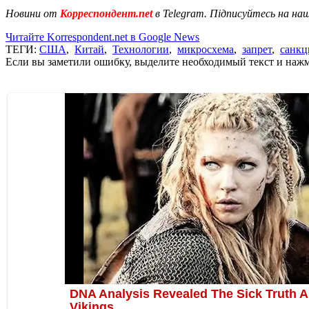
Новини от
Корреспондент.net
в Telegram. Підписуйтесь на на
Читайте Korrespondent.net в Google News
ТЕГИ:
США
,
Китай
,
Технологии
,
микросхема
,
запрет
,
санкц
Если вы заметили ошибку, выделите необходимый текст и нажми