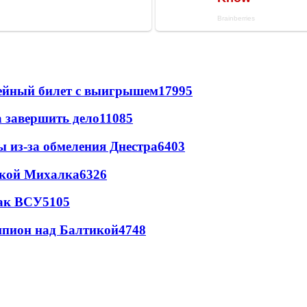
рейный билет с выигрышем
17995
а завершить дело
11085
ы из-за обмеления Днестра
6403
цкой Михалка
6326
так ВСУ
5105
шпион над Балтикой
4748